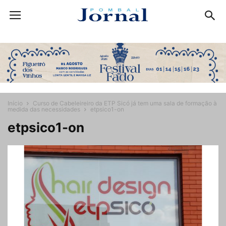
Início
Curso de Cabeleireiro da ETP Sicó já tem uma sala de formação à
medida das necessidades
etpsico1-on
etpsico1-on