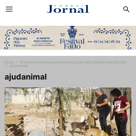
Início
Crescem os animais abandonados por dificuldades das famílias
ajudanimal
ajudanimal