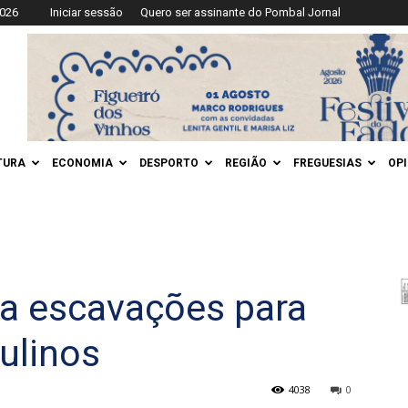
2026
Iniciar sessão
Quero ser assinante do Pombal Jornal
TURA
ECONOMIA
DESPORTO
REGIÃO
FREGUESIAS
OP
a escavações para
ulinos
4038
0