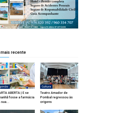
 mais recente
pinião
Cultura
RTA ABERTA | E se
Teatro Amador de
anhã fosse a farmácia
Pombal regressou às
 sua...
origens