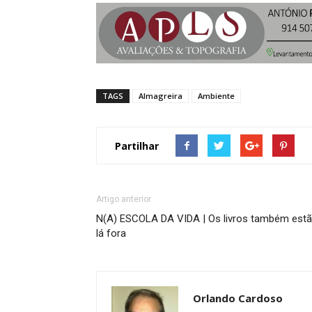
TAGS
Almagreira
Ambiente
Partilhar
Artigo anterior
N(A) ESCOLA DA VIDA | Os livros também est
lá fora
Orlando Cardoso