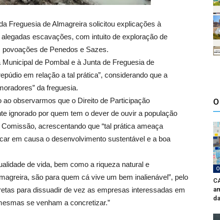
Freguesia de Almagreira solicitou explicações à
 alegadas escavações, com intuito de exploração de
 das povoações de Penedos e Sazes.
 Municipal de Pombal e à Junta de Freguesia de
epúdio em relação a tal prática”, considerando que a
oradores” da freguesia.
o ao observarmos que o Direito de Participação
O
te ignorado por quem tem o dever de ouvir a população
a Comissão, acrescentando que “tal prática ameaça
ocar em causa o desenvolvimento sustentável e a boa
ualidade de vida, bem como a riqueza natural e
O
Almagreira, são para quem cá vive um bem inalienável”, pelo
CA
retas para dissuadir de vez as empresas interessadas em
am
da
s mesmas se venham a concretizar.”