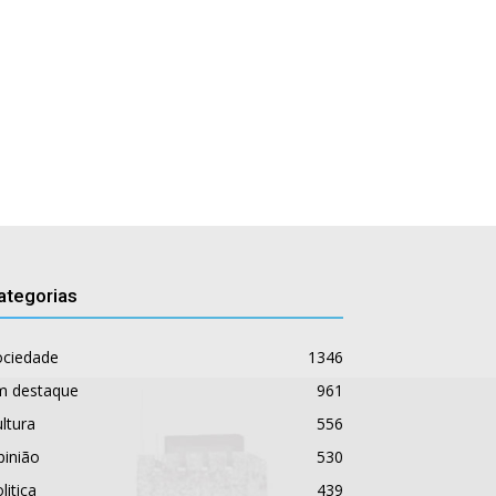
ategorias
ociedade
1346
m destaque
961
ltura
556
pinião
530
litica
439