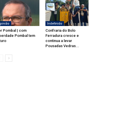
pinião
Indefinido
r Pombal | com
Confraria do Bolo
berdade Pombal tem
Ferradura cresce e
turo
continua a levar
Pousadas Vedras...