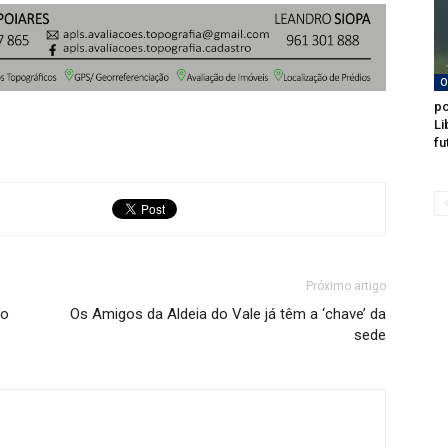
O
po
Li
fu
Próximo artigo
ão
Os Amigos da Aldeia do Vale já têm a ‘chave’ da
sede