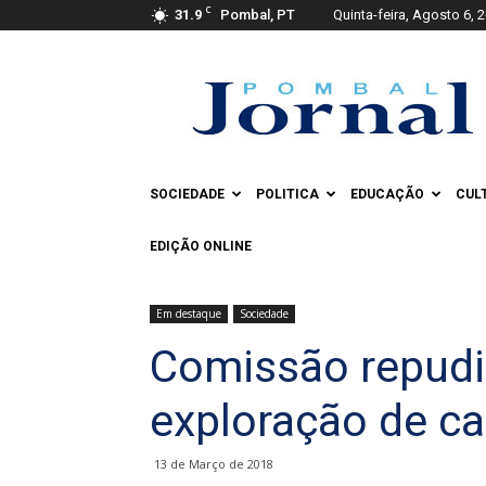
C
31.9
Pombal, PT
Quinta-feira, Agosto 6, 
Pombal
Jornal
SOCIEDADE
POLITICA
EDUCAÇÃO
CUL
EDIÇÃO ONLINE
Em destaque
Sociedade
Comissão repudi
exploração de ca
13 de Março de 2018