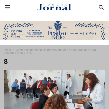
Início
Clínica de hemodiálise promoveu acção dedicada aos auto-
cuidados renais
8
8