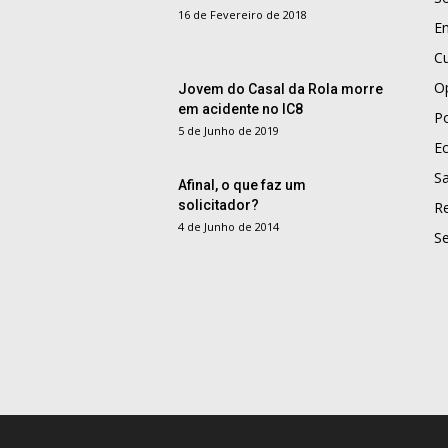
16 de Fevereiro de 2018
E
Cu
O
Jovem do Casal da Rola morre
em acidente no IC8
Po
5 de Junho de 2019
E
S
Afinal, o que faz um
solicitador?
R
4 de Junho de 2014
S