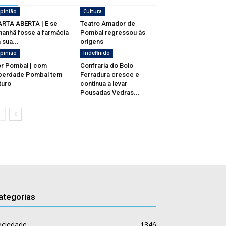
pinião
Cultura
RTA ABERTA | E se
Teatro Amador de
anhã fosse a farmácia
Pombal regressou às
 sua...
origens
pinião
Indefinido
r Pombal | com
Confraria do Bolo
berdade Pombal tem
Ferradura cresce e
turo
continua a levar
Pousadas Vedras...
ategorias
ociedade
1346