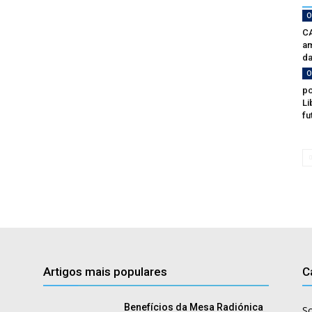
O
CA
am
da
O
po
Li
fu
Artigos mais populares
C
Benefícios da Mesa Radiónica
S