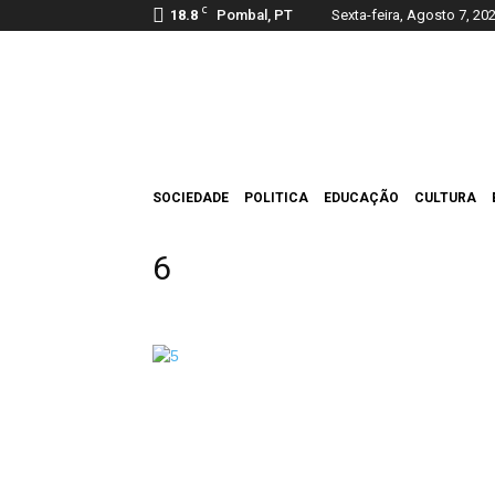
C
18.8
Pombal, PT
Sexta-feira, Agosto 7, 20
Pombal
Jornal
SOCIEDADE
POLITICA
EDUCAÇÃO
CULTURA
6