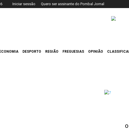
26
Iniciar sessão
Quero ser assinante do Pombal Jornal
ECONOMIA
DESPORTO
REGIÃO
FREGUESIAS
OPINIÃO
CLASSIFIC
O