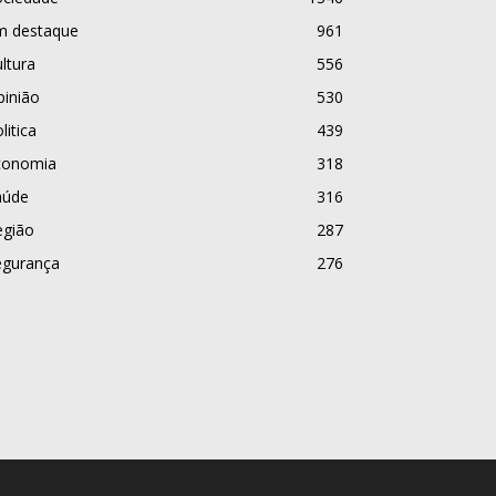
m destaque
961
ltura
556
pinião
530
litica
439
conomia
318
aúde
316
egião
287
egurança
276