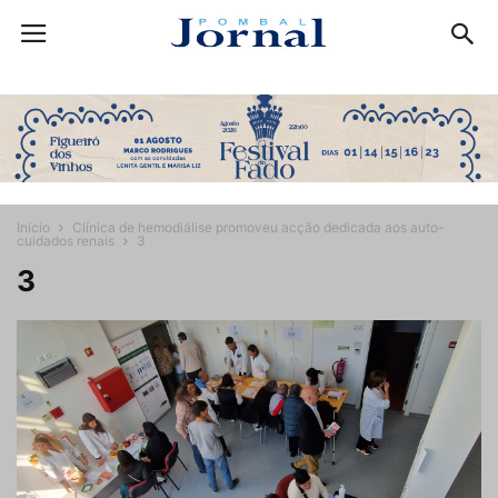
Início
Clínica de hemodiálise promoveu acção dedicada aos auto-
cuidados renais
3
3