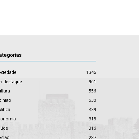
ategorias
ociedade
1346
m destaque
961
ltura
556
pinião
530
litica
439
conomia
318
aúde
316
egião
287