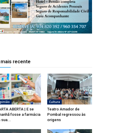
 mais recente
pinião
Cultura
RTA ABERTA | E se
Teatro Amador de
anhã fosse a farmácia
Pombal regressou às
 sua...
origens