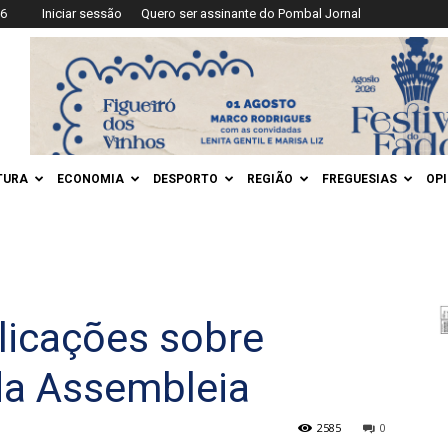
26
Iniciar sessão
Quero ser assinante do Pombal Jornal
TURA
ECONOMIA
DESPORTO
REGIÃO
FREGUESIAS
OP
licações sobre
da Assembleia
2585
0