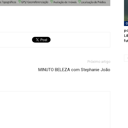
O
po
Li
fu
Próximo artigo
MINUTO BELEZA com Stephanie João