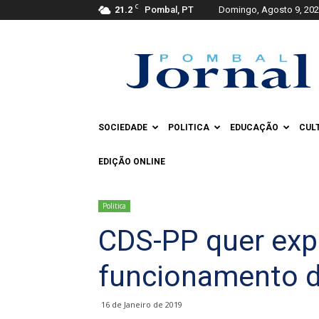
C
21.2
Pombal, PT
Domingo, Agosto 9, 20
Pombal
Jornal
SOCIEDADE
POLITICA
EDUCAÇÃO
CUL
EDIÇÃO ONLINE
Politica
CDS-PP quer exp
funcionamento 
16 de Janeiro de 2019