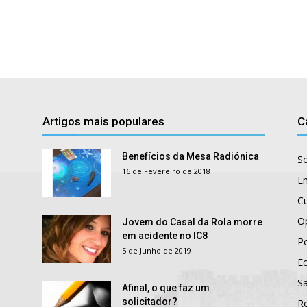
Artigos mais populares
C
Benefícios da Mesa Radiónica
S
16 de Fevereiro de 2018
E
Cu
O
Jovem do Casal da Rola morre
em acidente no IC8
Po
5 de Junho de 2019
E
S
Afinal, o que faz um
solicitador?
R