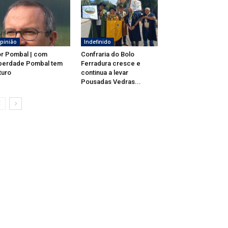
pinião
Indefinido
r Pombal | com
Confraria do Bolo
berdade Pombal tem
Ferradura cresce e
turo
continua a levar
Pousadas Vedras...