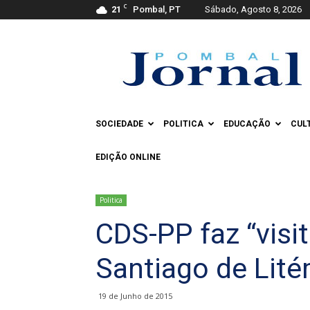
C
21
Pombal, PT
Sábado, Agosto 8, 2026
Pombal
Jornal
SOCIEDADE
POLITICA
EDUCAÇÃO
CUL
EDIÇÃO ONLINE
Politica
CDS-PP faz “visit
Santiago de Lit
19 de Junho de 2015