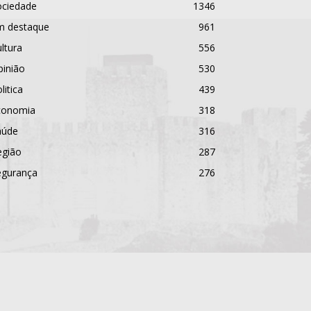
ociedade
1346
m destaque
961
ltura
556
pinião
530
litica
439
conomia
318
aúde
316
egião
287
egurança
276