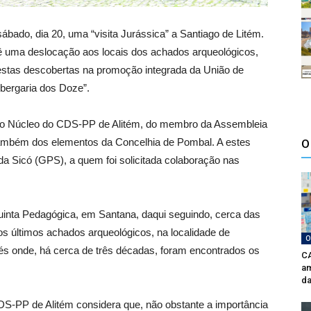
ado, dia 20, uma “visita Jurássica” a Santiago de Litém.
vê uma deslocação aos locais dos achados arqueológicos,
 destas descobertas na promoção integrada da União de
lbergaria dos Doze”.
 do Núcleo do CDS-PP de Alitém, do membro da Assembleia
 também dos elementos da Concelhia de Pombal. A estes
O
a Sicó (GPS), a quem foi solicitada colaboração nas
uinta Pedagógica, em Santana, daqui seguindo, cerca das
os últimos achados arqueológicos, na localidade de
O
rés onde, há cerca de três décadas, foram encontrados os
CA
am
da
DS-PP de Alitém considera que, não obstante a importância