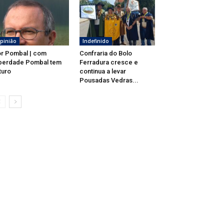
pinião
Indefinido
r Pombal | com
Confraria do Bolo
berdade Pombal tem
Ferradura cresce e
turo
continua a levar
Pousadas Vedras...