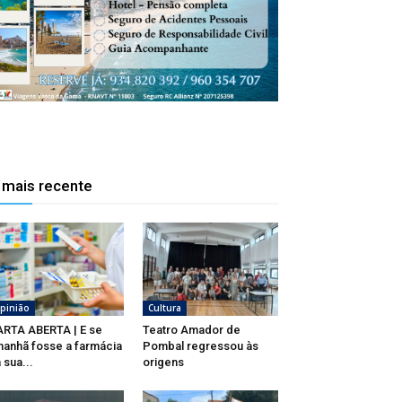
 mais recente
pinião
Cultura
RTA ABERTA | E se
Teatro Amador de
anhã fosse a farmácia
Pombal regressou às
 sua...
origens