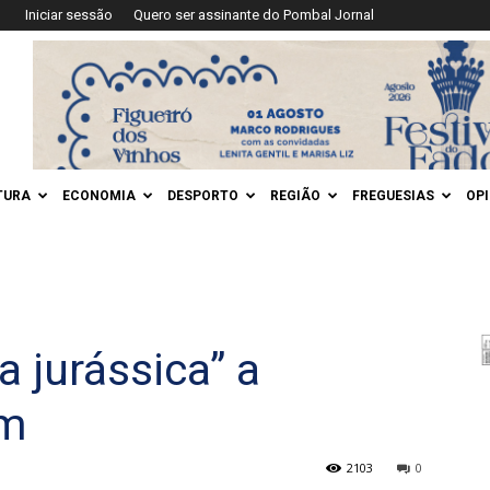
Iniciar sessão
Quero ser assinante do Pombal Jornal
TURA
ECONOMIA
DESPORTO
REGIÃO
FREGUESIAS
OP
a jurássica” a
ém
2103
0