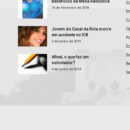
Benefícios da Mesa Radiónica
S
16 de Fevereiro de 2018
E
Cu
O
Jovem do Casal da Rola morre
em acidente no IC8
Po
5 de Junho de 2019
E
S
Afinal, o que faz um
solicitador?
R
4 de Junho de 2014
S