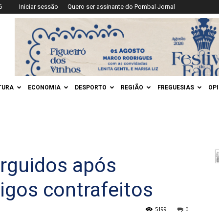
6
Iniciar sessão
Quero ser assinante do Pombal Jornal
TURA
ECONOMIA
DESPORTO
REGIÃO
FREGUESIAS
OP
arguidos após
igos contrafeitos
5199
0