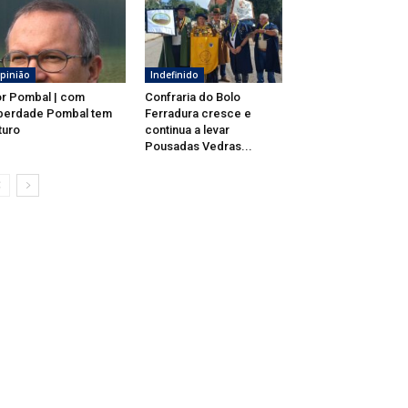
pinião
Indefinido
r Pombal | com
Confraria do Bolo
berdade Pombal tem
Ferradura cresce e
turo
continua a levar
Pousadas Vedras...