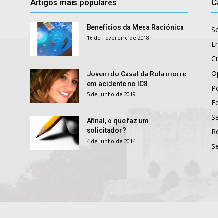
Artigos mais populares
C
Benefícios da Mesa Radiónica
S
16 de Fevereiro de 2018
E
Cu
O
Jovem do Casal da Rola morre
em acidente no IC8
Po
5 de Junho de 2019
E
S
Afinal, o que faz um
solicitador?
R
4 de Junho de 2014
S