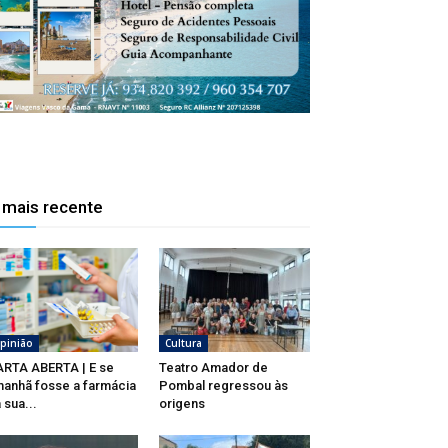
 mais recente
pinião
Cultura
RTA ABERTA | E se
Teatro Amador de
anhã fosse a farmácia
Pombal regressou às
 sua...
origens