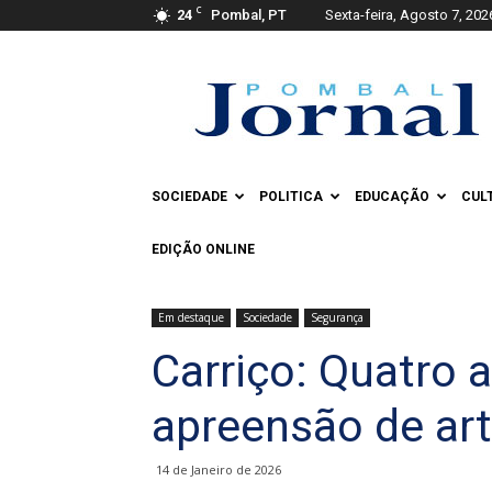
C
24
Pombal, PT
Sexta-feira, Agosto 7, 202
Pombal
Jornal
SOCIEDADE
POLITICA
EDUCAÇÃO
CUL
EDIÇÃO ONLINE
Em destaque
Sociedade
Segurança
Carriço: Quatro 
apreensão de art
14 de Janeiro de 2026