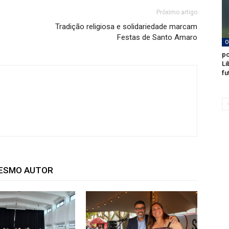
Próximo artigo
Tradição religiosa e solidariedade marcam
Festas de Santo Amaro
O
po
Li
fu
MESMO AUTOR