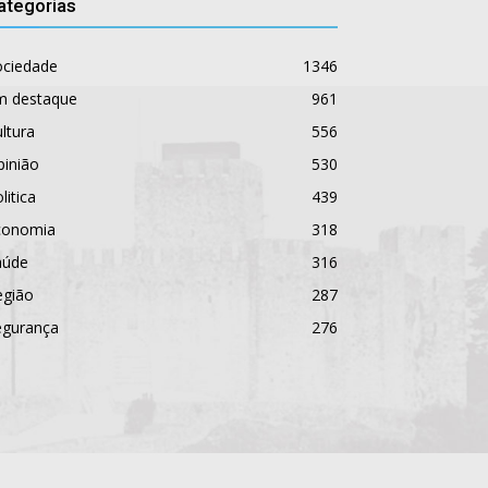
ategorias
ociedade
1346
m destaque
961
ltura
556
pinião
530
litica
439
conomia
318
aúde
316
egião
287
egurança
276