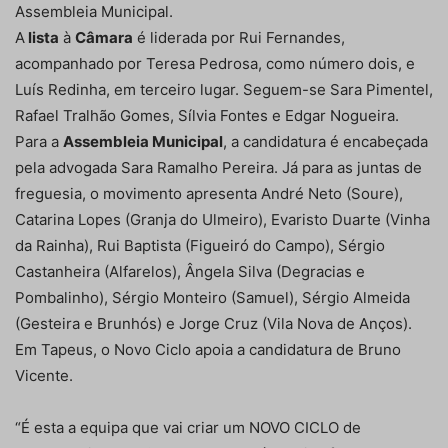
Assembleia Municipal.
A
lista
à
Câmara
é liderada por Rui Fernandes,
acompanhado por Teresa Pedrosa, como número dois, e
Luís Redinha, em terceiro lugar. Seguem-se Sara Pimentel,
Rafael Tralhão Gomes, Sílvia Fontes e Edgar Nogueira.
Para a
Assembleia Municipal
, a candidatura é encabeçada
pela advogada Sara Ramalho Pereira. Já para as juntas de
freguesia, o movimento apresenta André Neto (Soure),
Catarina Lopes (Granja do Ulmeiro), Evaristo Duarte (Vinha
da Rainha), Rui Baptista (Figueiró do Campo), Sérgio
Castanheira (Alfarelos), Ângela Silva (Degracias e
Pombalinho), Sérgio Monteiro (Samuel), Sérgio Almeida
(Gesteira e Brunhós) e Jorge Cruz (Vila Nova de Anços).
Em Tapeus, o Novo Ciclo apoia a candidatura de Bruno
Vicente.
“É esta a equipa que vai criar um NOVO CICLO de