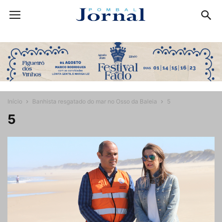
Início
Banhista resgatado do mar no Osso da Baleia
5
5