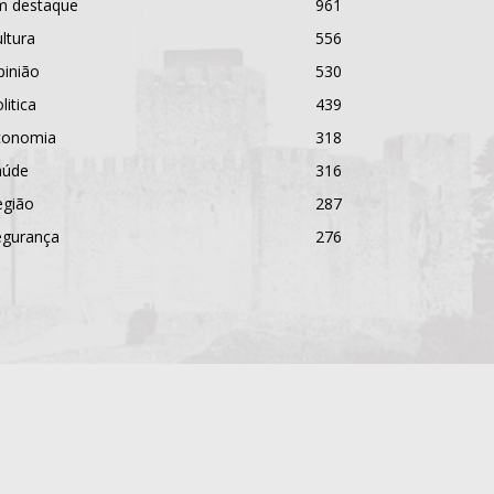
m destaque
961
ltura
556
pinião
530
litica
439
conomia
318
aúde
316
egião
287
egurança
276