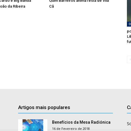
cardo e Big Banda
Quim Barreiros anima festa de Vila
oão da Ribeira
Cã
O
po
Li
fu
Artigos mais populares
C
Benefícios da Mesa Radiónica
S
16 de Fevereiro de 2018