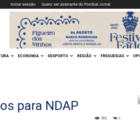
Iniciar sessão
Quero ser assinante do Pombal Jornal
TURA
ECONOMIA
DESPORTO
REGIÃO
FREGUESIAS
OP
ros para NDAP
705
0