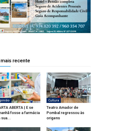
 mais recente
pinião
Cultura
RTA ABERTA | E se
Teatro Amador de
anhã fosse a farmácia
Pombal regressou às
 sua...
origens