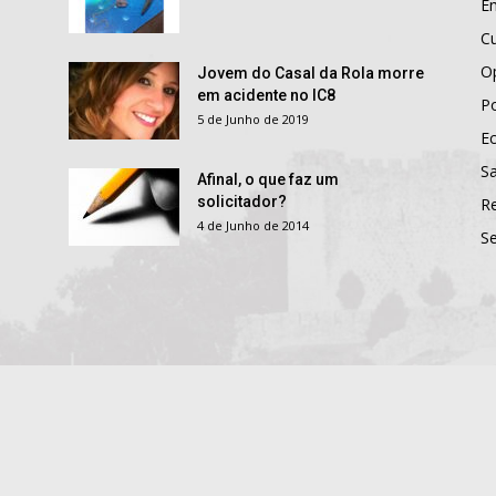
E
Cu
O
Jovem do Casal da Rola morre
em acidente no IC8
Po
5 de Junho de 2019
E
S
Afinal, o que faz um
solicitador?
R
4 de Junho de 2014
S