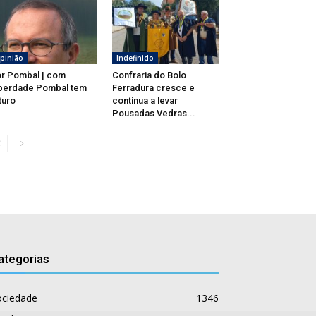
pinião
Indefinido
r Pombal | com
Confraria do Bolo
berdade Pombal tem
Ferradura cresce e
turo
continua a levar
Pousadas Vedras...
ategorias
ociedade
1346