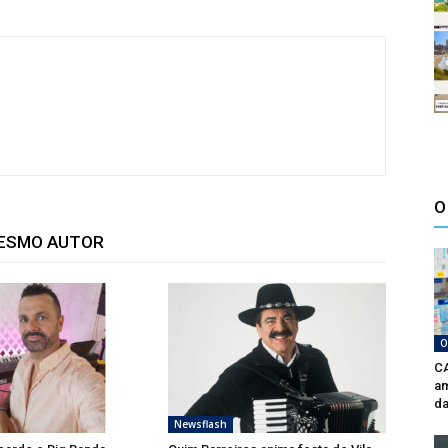
O
MESMO AUTOR
O
CA
am
da
Newsflash