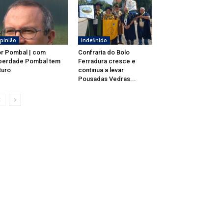
pinião
Indefinido
r Pombal | com
Confraria do Bolo
berdade Pombal tem
Ferradura cresce e
turo
continua a levar
Pousadas Vedras...