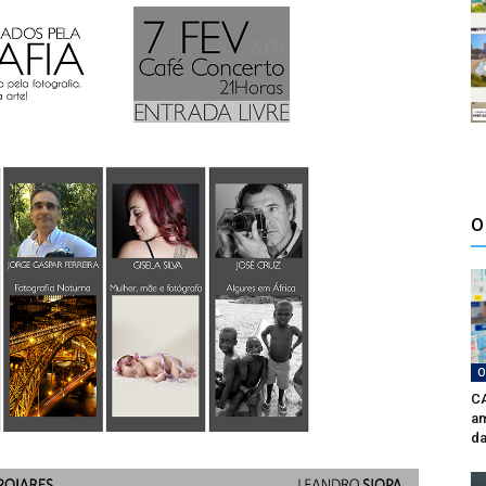
O
O
CA
am
da