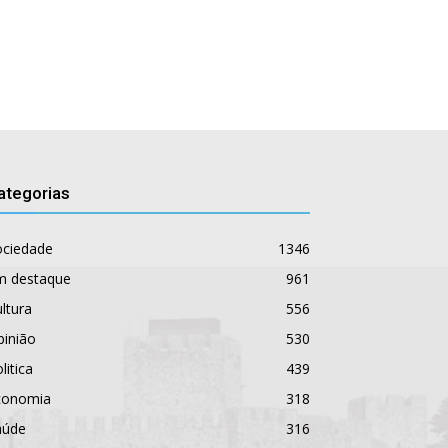
ategorias
ociedade
1346
m destaque
961
ltura
556
pinião
530
litica
439
conomia
318
aúde
316