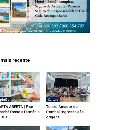
 mais recente
pinião
Cultura
RTA ABERTA | E se
Teatro Amador de
anhã fosse a farmácia
Pombal regressou às
 sua...
origens