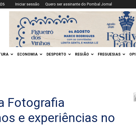
026
Iniciar sessão
Quero ser assinante do Pombal Jornal
TURA
ECONOMIA
DESPORTO
REGIÃO
FREGUESIAS
OP
 Fotografia
hos e experiências no