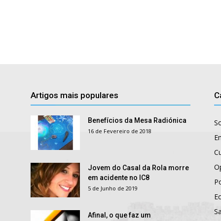
Artigos mais populares
C
Benefícios da Mesa Radiónica
S
16 de Fevereiro de 2018
E
Cu
O
Jovem do Casal da Rola morre
em acidente no IC8
Po
5 de Junho de 2019
E
S
Afinal, o que faz um