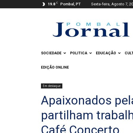
C
19.8
Pombal, PT
Sexta-feira, Agosto 7, 2
Pombal
Jornal
SOCIEDADE
POLITICA
EDUCAÇÃO
CUL
EDIÇÃO ONLINE
Em destaque
Apaixonados pela
partilham trabal
Café Concerto