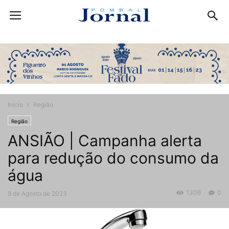
Início
Região
Região
ANSIÃO | Campanha alerta
para redução do consumo da
água
1306
0
9 de Agosto de 2023