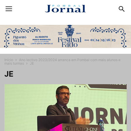
Início
Ano lectivo 2023/2024 arranca em Pombal com mais alunos e
mais turmas
JE
JE