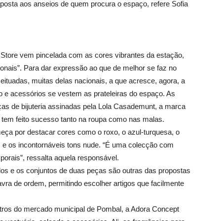
esposta aos anseios de quem procura o espaço, refere Sofia
Store vem pincelada com as cores vibrantes da estação,
ionais”. Para dar expressão ao que de melhor se faz no
tuadas, muitas delas nacionais, a que acresce, agora, a
 e acessórios se vestem as prateleiras do espaço. As
as de bijuteria assinadas pela Lola Casademunt, a marca
e tem feito sucesso tanto na roupa como nas malas.
ça por destacar cores como o roxo, o azul-turquesa, o
ilás e os incontornáveis tons nude. “É uma colecção com
rais”, ressalta aquela responsável.
dos e os conjuntos de duas peças são outras das propostas
lavra de ordem, permitindo escolher artigos que facilmente
etros do mercado municipal de Pombal, a Adora Concept