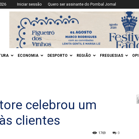
2026
Iniciar sessão
Quero ser assinante do Pombal Jornal
TURA
ECONOMIA
DESPORTO
REGIÃO
FREGUESIAS
OP
tore celebrou um
s clientes
1769
0