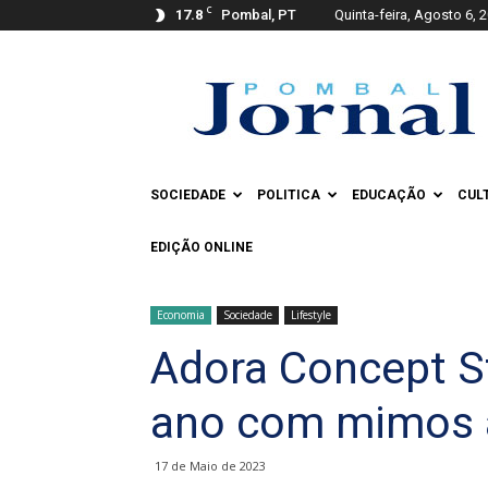
C
17.8
Pombal, PT
Quinta-feira, Agosto 6, 
Pombal
Jornal
SOCIEDADE
POLITICA
EDUCAÇÃO
CUL
EDIÇÃO ONLINE
Economia
Sociedade
Lifestyle
Adora Concept S
ano com mimos à
17 de Maio de 2023