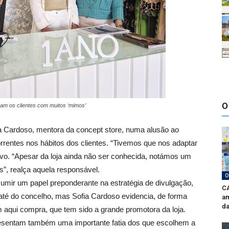
O
ram os clientes com muitos ‘mimos’
a Cardoso, mentora da concept store, numa alusão ao
rentes nos hábitos dos clientes. “Tivemos que nos adaptar
ivo. “Apesar da loja ainda não ser conhecida, notámos um
s”, realça aquela responsável.
O
mir um papel preponderante na estratégia de divulgação,
CA
e até do concelho, mas Sofia Cardoso evidencia, de forma
am
da
m aqui compra, que tem sido a grande promotora da loja.
presentam também uma importante fatia dos que escolhem a