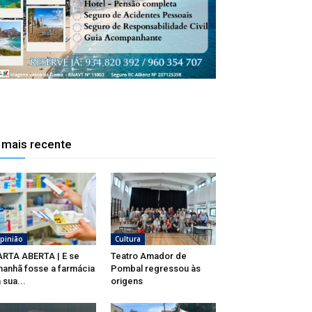
 mais recente
pinião
Cultura
RTA ABERTA | E se
Teatro Amador de
anhã fosse a farmácia
Pombal regressou às
 sua...
origens