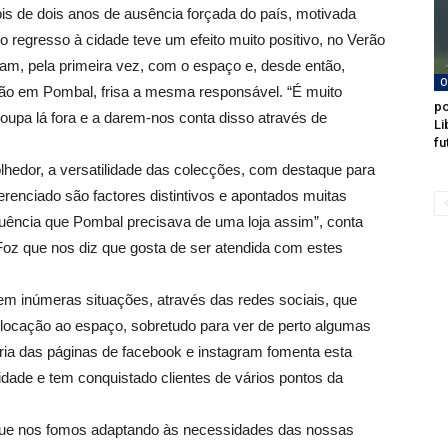
s de dois anos de ausência forçada do país, motivada
o regresso à cidade teve um efeito muito positivo, no Verão
ram, pela primeira vez, com o espaço e, desde então,
O
tão em Pombal, frisa a mesma responsável. “É muito
po
 roupa lá fora e a darem-nos conta disso através de
Li
fu
hedor, a versatilidade das colecções, com destaque para
erenciado são factores distintivos e apontados muitas
uência que Pombal precisava de uma loja assim”, conta
Foz que nos diz que gosta de ser atendida com estes
 em inúmeras situações, através das redes sociais, que
slocação ao espaço, sobretudo para ver de perto algumas
ária das páginas de facebook e instagram fomenta esta
dade e tem conquistado clientes de vários pontos da
ue nos fomos adaptando às necessidades das nossas