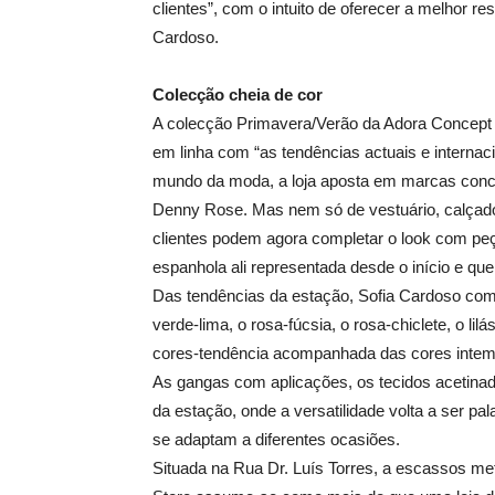
clientes”, com o intuito de oferecer a melhor r
Cardoso.
Colecção cheia de cor
A colecção Primavera/Verão da Adora Concept 
em linha com “as tendências actuais e internac
mundo da moda, a loja aposta em marcas concei
Denny Rose. Mas nem só de vestuário, calçado
clientes podem agora completar o look com peç
espanhola ali representada desde o início e qu
Das tendências da estação, Sofia Cardoso come
verde-lima, o rosa-fúcsia, o rosa-chiclete, o l
cores-tendência acompanhada das cores intempo
As gangas com aplicações, os tecidos acetina
da estação, onde a versatilidade volta a ser pa
se adaptam a diferentes ocasiões.
Situada na Rua Dr. Luís Torres, a escassos m