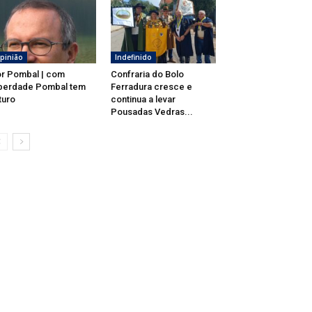
pinião
Indefinido
r Pombal | com
Confraria do Bolo
berdade Pombal tem
Ferradura cresce e
turo
continua a levar
Pousadas Vedras...