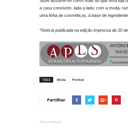
Store assume-se como mais do que uma loja de v
a casa convivem, lada a lado, com a moda, nu
uma linha de cosméticos, à base de ingredien
*
Notícia publicada na edição impressa de 20 de 
TAGS
Moda
Pombal
Partilhar
Artigo anterior