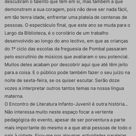
descubram o talento que têm em si, mas também a que
demonstrem a sua coragem, pois não deve ser nada fácil,
em tão tenra idade, enfrentar uma plateia de centenas de
pessoas. O espectáculo final, que este ano se muda para o
Largo da Biblioteca, é o corolário de um trabalho
desenvolvido ao longo do ano lectivo, em que as crianças
do 1º ciclo das escolas da freguesia de Pombal passaram
pelo escrutínio de músicos que avaliaram o seu potencial.
Muitos deles acabam por descobrir aqui que até têm jeito
para a coisa. E o público pode também fazer o seu juízo na
noite de sexta-feira, se os quiser escutar. Serão doze
vozes a interpretar outros tantos temas na nossa língua
materna.
O Encontro de Literatura Infanto-Juvenil é outra história…
Não interessa muito neste espaço focar a vertente
pedagógica do evento, apesar de ser porventura a parte
mais importante do mesmo e a que atrai pessoas de todo o
país à cidade. Fico-me por algumas actividades paralelas,