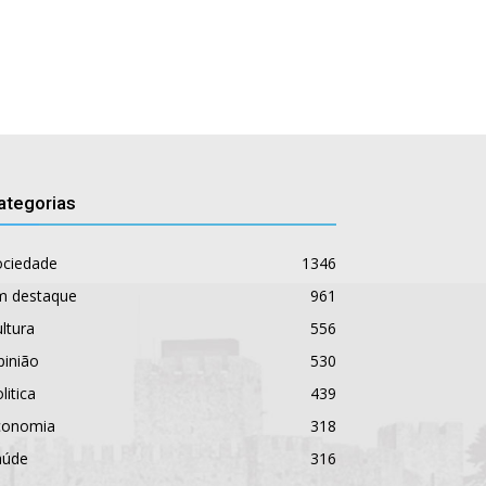
ategorias
ociedade
1346
m destaque
961
ltura
556
pinião
530
litica
439
conomia
318
aúde
316