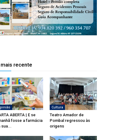
 mais recente
pinião
Cultura
RTA ABERTA | E se
Teatro Amador de
anhã fosse a farmácia
Pombal regressou às
 sua...
origens