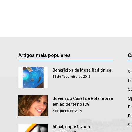
Artigos mais populares
C
Benefícios da Mesa Radiónica
S
16 de Fevereiro de 2018
E
Cu
O
Jovem do Casal da Rola morre
em acidente no IC8
Po
5 de Junho de 2019
E
S
Afinal, o que faz um