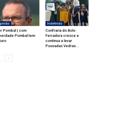
pinião
Indefinido
r Pombal | com
Confraria do Bolo
berdade Pombal tem
Ferradura cresce e
turo
continua a levar
Pousadas Vedras...