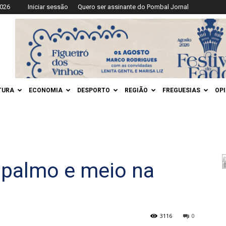
2026
Iniciar sessão
Quero ser assinante do Pombal Jornal
TURA
ECONOMIA
DESPORTO
REGIÃO
FREGUESIAS
OP
 palmo e meio na
3116
0