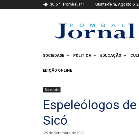
C
30.5
Pombal, PT
Quinta-feira, Agosto 6, 
Pombal
Jornal
SOCIEDADE
POLITICA
EDUCAÇÃO
CUL
EDIÇÃO ONLINE
Sociedade
Espeleólogos de
Sicó
25 de Setembro de 2014