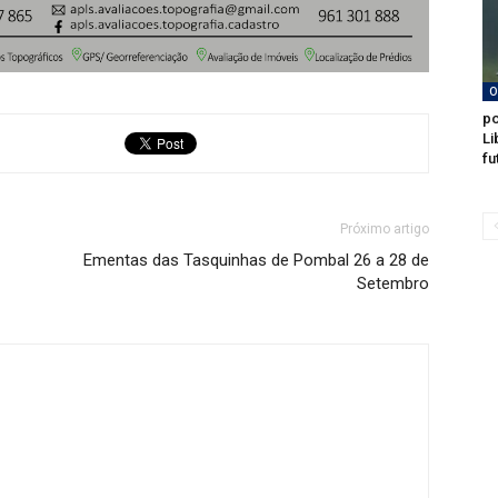
O
po
Li
fu
Próximo artigo
Ementas das Tasquinhas de Pombal 26 a 28 de
Setembro