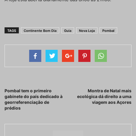
TAGS
Continente Bom Dia
Guia
Nova Loja
Pombal
Artigo anterior
Próximo artigo
Pombal tem o primeiro
Montra de Natal mais
gabinete do país dedicado à
ecológica dá direito a uma
georreferenciação de
viagem aos Açores
prédios