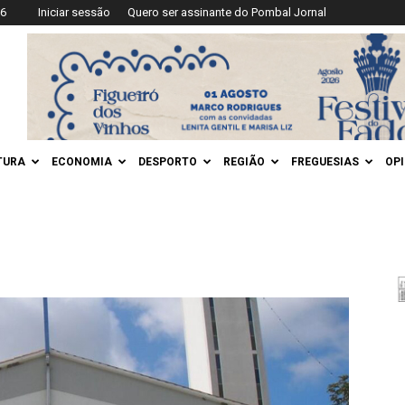
26
Iniciar sessão
Quero ser assinante do Pombal Jornal
TURA
ECONOMIA
DESPORTO
REGIÃO
FREGUESIAS
OP