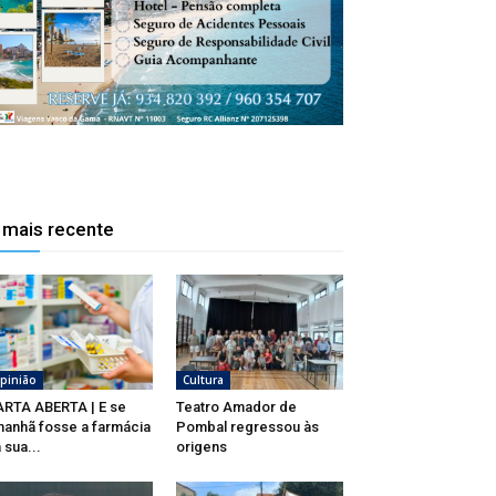
 mais recente
pinião
Cultura
RTA ABERTA | E se
Teatro Amador de
anhã fosse a farmácia
Pombal regressou às
 sua...
origens