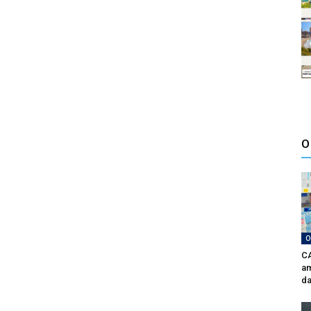
O
O
CA
am
da