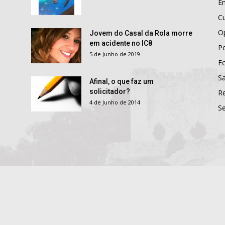
E
Cu
O
Jovem do Casal da Rola morre
em acidente no IC8
Po
5 de Junho de 2019
E
S
Afinal, o que faz um
solicitador?
R
4 de Junho de 2014
S