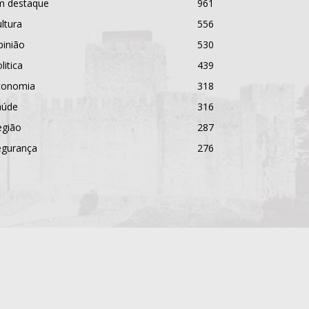
m destaque
961
ltura
556
pinião
530
litica
439
conomia
318
aúde
316
egião
287
egurança
276