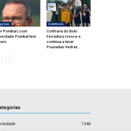
pinião
Indefinido
r Pombal | com
Confraria do Bolo
berdade Pombal tem
Ferradura cresce e
turo
continua a levar
Pousadas Vedras...
ategorias
ociedade
1346