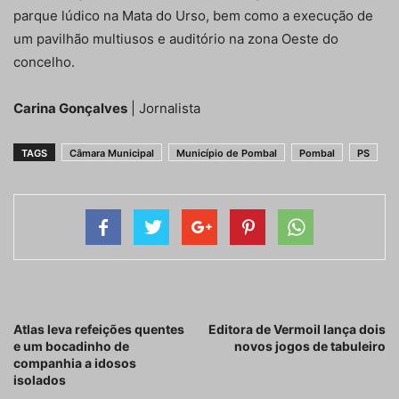
parque lúdico na Mata do Urso, bem como a execução de
um pavilhão multiusos e auditório na zona Oeste do
concelho.
Carina Gonçalves
| Jornalista
TAGS
Câmara Municipal
Município de Pombal
Pombal
PS
Artigo anterior
Próximo artigo
Atlas leva refeições quentes
Editora de Vermoil lança dois
e um bocadinho de
novos jogos de tabuleiro
companhia a idosos
isolados