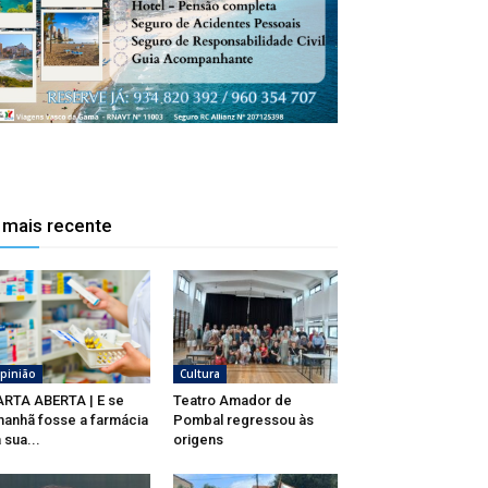
 mais recente
pinião
Cultura
RTA ABERTA | E se
Teatro Amador de
anhã fosse a farmácia
Pombal regressou às
 sua...
origens