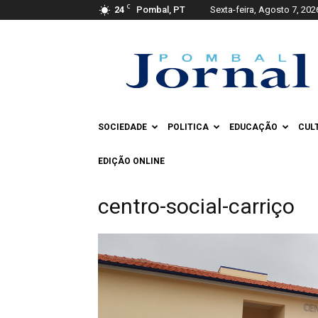
C
24
Pombal, PT
Sexta-feira, Agosto 7, 202
Pombal
Jornal
SOCIEDADE
POLITICA
EDUCAÇÃO
CUL
EDIÇÃO ONLINE
centro-social-carriço