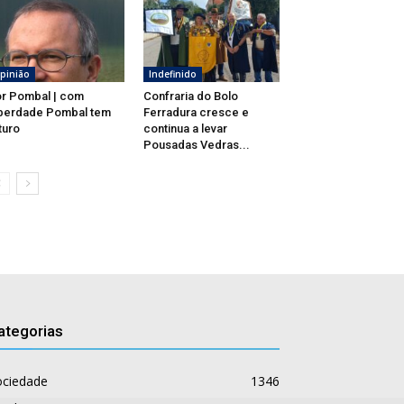
pinião
Indefinido
r Pombal | com
Confraria do Bolo
berdade Pombal tem
Ferradura cresce e
turo
continua a levar
Pousadas Vedras...
ategorias
ociedade
1346