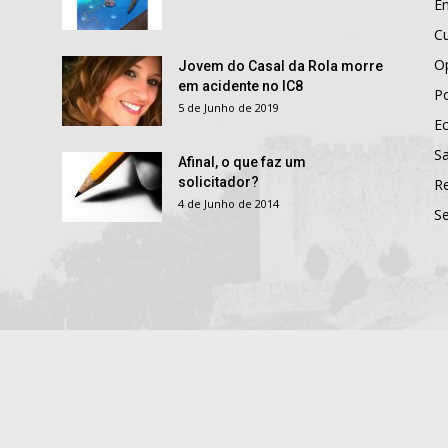
E
Cu
O
Jovem do Casal da Rola morre
em acidente no IC8
Po
5 de Junho de 2019
E
S
Afinal, o que faz um
solicitador?
R
4 de Junho de 2014
S