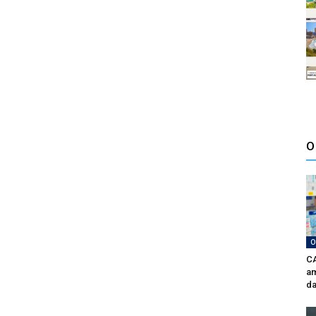
O
O
CA
am
da