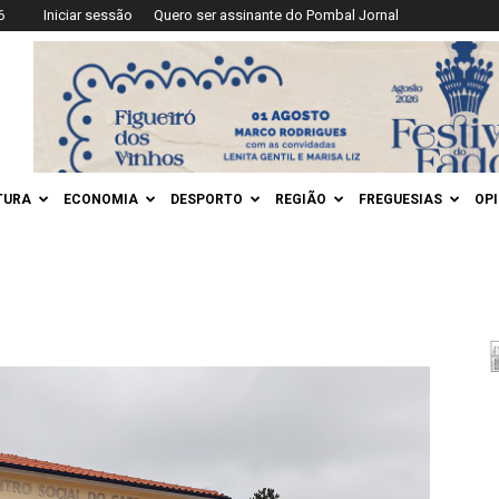
6
Iniciar sessão
Quero ser assinante do Pombal Jornal
TURA
ECONOMIA
DESPORTO
REGIÃO
FREGUESIAS
OP