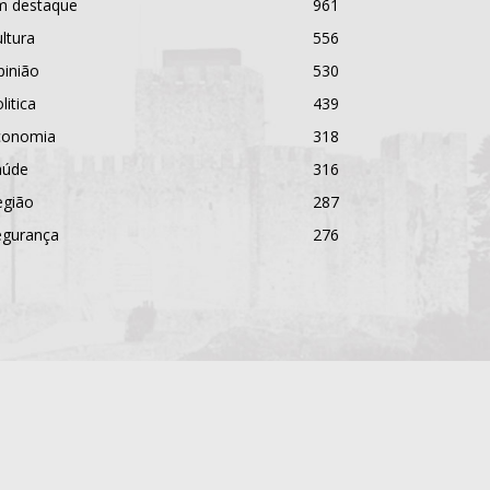
m destaque
961
ltura
556
pinião
530
litica
439
conomia
318
aúde
316
egião
287
egurança
276