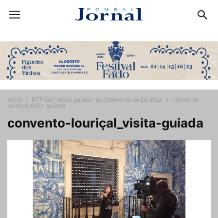
Início
RTP faz “visita guiada” ao Convento do Louriçal
convento-
louriçal_visita-guiada
convento-louriçal_visita-guiada