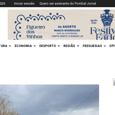
2026
Iniciar sessão
Quero ser assinante do Pombal Jornal
TURA
ECONOMIA
DESPORTO
REGIÃO
FREGUESIAS
OP