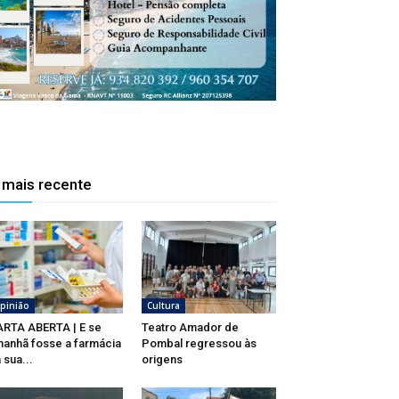
 mais recente
pinião
Cultura
RTA ABERTA | E se
Teatro Amador de
anhã fosse a farmácia
Pombal regressou às
 sua...
origens