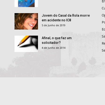
E
Cu
O
Jovem do Casal da Rola morre
em acidente no IC8
Po
5 de Junho de 2019
E
S
Afinal, o que faz um
solicitador?
R
4 de Junho de 2014
S