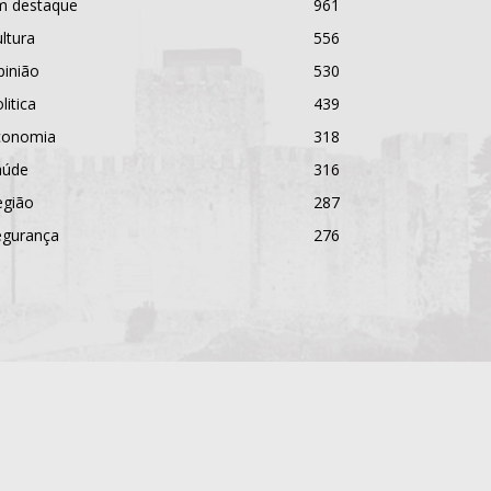
m destaque
961
ltura
556
pinião
530
litica
439
conomia
318
aúde
316
egião
287
egurança
276