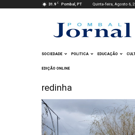
C
31.9
Pombal, PT
Quinta-feira, Agosto 6, 
Pombal
Jornal
SOCIEDADE
POLITICA
EDUCAÇÃO
CUL
EDIÇÃO ONLINE
redinha