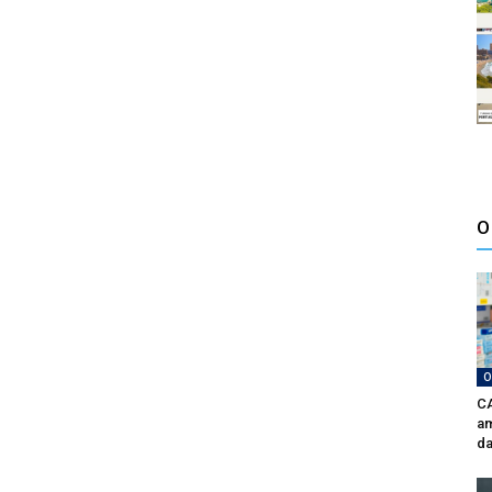
O
O
CA
am
da