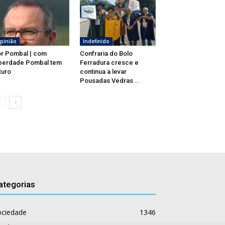
pinião
Indefinido
r Pombal | com
Confraria do Bolo
berdade Pombal tem
Ferradura cresce e
turo
continua a levar
Pousadas Vedras...
ategorias
ociedade
1346