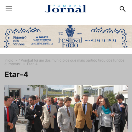
Início
“Pombal foi um dos municípios que mais partido tirou dos fundos
europeus”
Etar-4
Etar-4