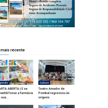
 mais recente
pinião
Cultura
RTA ABERTA | E se
Teatro Amador de
anhã fosse a farmácia
Pombal regressou às
 sua...
origens