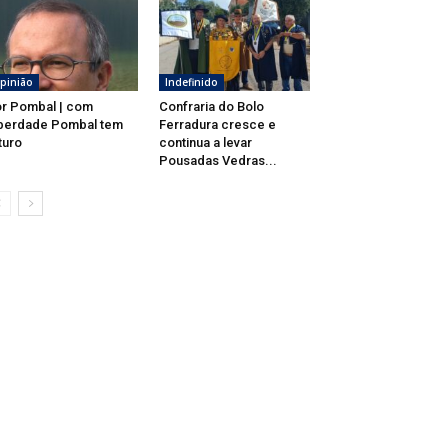
pinião
Indefinido
r Pombal | com
Confraria do Bolo
berdade Pombal tem
Ferradura cresce e
turo
continua a levar
Pousadas Vedras...