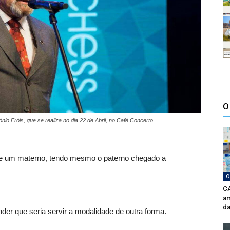
O
nio Fróis, que se realiza no dia 22 de Abril, no Café Concerto
o e um materno, tendo mesmo o paterno chegado a
O
CA
am
da
der que seria servir a modalidade de outra forma.