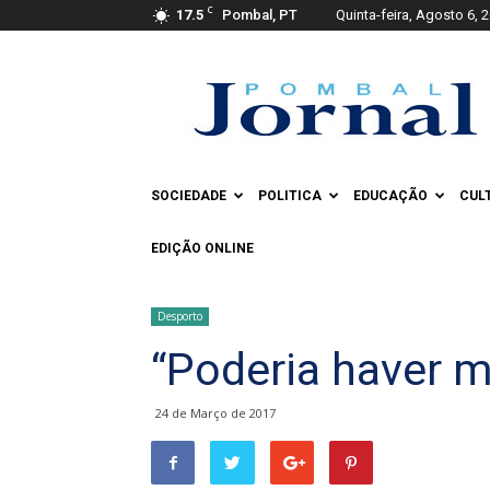
C
17.5
Pombal, PT
Quinta-feira, Agosto 6, 
Pombal
Jornal
SOCIEDADE
POLITICA
EDUCAÇÃO
CUL
EDIÇÃO ONLINE
Desporto
“Poderia haver m
24 de Março de 2017