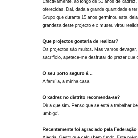
Efectivamente, ao longo de 51 anos de xadrez, 
oferecidas. Daí, dada a grande quantidade e t
Grupo que durante 15 anos germinou esta ideia.
grandeza deste projecto e o museu virou realid
Que projectos gostaria de realizar?
Os projectos são muitos. Mas vamos devagar, e n
sacrifício, apetece-me desfrutar do prazer que
O seu porto seguro é…
A família, a minha casa.
O xadrez no distrito recomenda-se?
Diria que sim. Penso que se está a trabalhar b
umbigo’.
Recentemente foi agraciado pela Federação 
Alegria. Gesto que calou bem fundo. Este prém