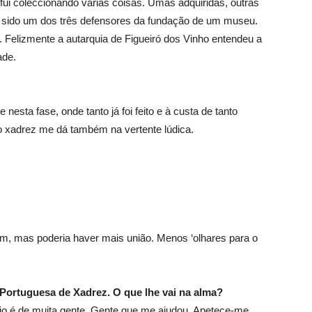
fui coleccionando várias coisas. Umas adquiridas, outras
er sido um dos três defensores da fundação de um museu.
 Felizmente a autarquia de Figueiró dos Vinho entendeu a
ade.
esta fase, onde tanto já foi feito e à custa de tanto
 o xadrez me dá também na vertente lúdica.
em, mas poderia haver mais união. Menos ‘olhares para o
Portuguesa de Xadrez. O que lhe vai na alma?
io é de muita gente. Gente que me ajudou. Apetece-me