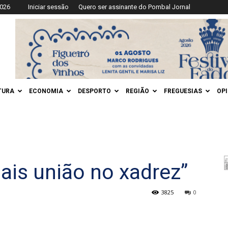
2026
Iniciar sessão
Quero ser assinante do Pombal Jornal
TURA
ECONOMIA
DESPORTO
REGIÃO
FREGUESIAS
OP
ais união no xadrez”
3825
0