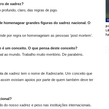
tro de xadrez?
profundo, claro, das regras de jogo.
O
 de homenagear grandes figuras do xadrez nacional. O
po
Li
fu
 onde por regra se homenageiam as pessoas ‘post mortem’.
 é um conceito. O que pensa deste conceito?
al ao mundo. Trabalho muito meritório. De parabéns.
cola de xadrez tem o nome de Xadrezarte. Um conceito que
s, assim existam apoios por parte de quem também deve ter
cional?
do do nosso xadrez e peso nas instituições internacionais.