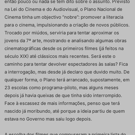
então pouco ou nada se tem dito sobre o assunto. Previsto
na Lei do Cinema e do Audiovi­sual, o Plano Nacional de
Cinema tinha um objectivo “nobre”: promover a literacia
para o cinema, impul­sionando a criação de novos públicos.
Trocado por miúdos, serviria para tentar aproximar os
jovens da 7ª arte, mostrando e analisando algumas obras
ci­nematográficas desde os primeiros filmes (já feitos na
século XIX) até clássicos mais recentes. Será este o
caminho para tentar devolver espectadores às salas? Fica
a interrogação, mas desde já decla­ro que duvido muito. De
qualquer forma, o Plano terá arrancado, supostamente, em
23 escolas como programa-piloto, mas alguns meses
depois já havia queixas de que tinha sido interrompido.
Face à es­cassez de mais informações, penso que terá
nasci­do já moribundo, até porque a ideia partiu de quem
estava no Governo mas saiu logo depois.
A escolha dos filmes que compuseram a primeira lista do