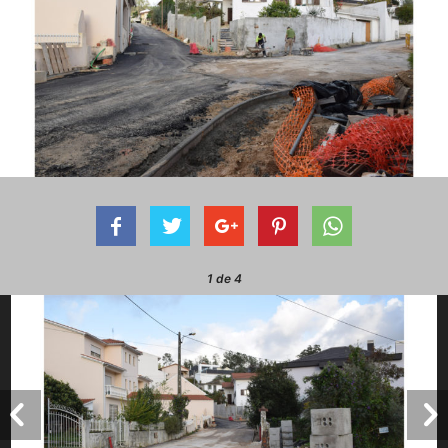
1
de 4