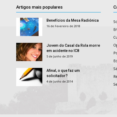
Artigos mais populares
C
Benefícios da Mesa Radiónica
S
16 de Fevereiro de 2018
E
Cu
O
Jovem do Casal da Rola morre
em acidente no IC8
Po
5 de Junho de 2019
E
S
Afinal, o que faz um
solicitador?
R
4 de Junho de 2014
S