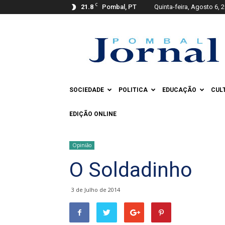
C
21.8
Pombal, PT
Quinta-feira, Agosto 6, 
Pombal
Jornal
SOCIEDADE
POLITICA
EDUCAÇÃO
CUL
EDIÇÃO ONLINE
Opinião
O Soldadinho
3 de Julho de 2014