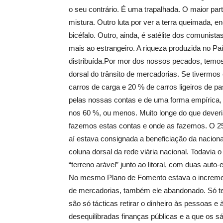
o seu contrário. É uma trapalhada. O maior par
mistura. Outro luta por ver a terra queimada, en
bicéfalo. Outro, ainda, é satélite dos comunis
mais ao estrangeiro. A riqueza produzida no P
distribuída.Por mor dos nossos pecados, temos 
dorsal do trânsito de mercadorias. Se tivermos
carros de carga e 20 % de carros ligeiros de p
pelas nossas contas e de uma forma empírica,
nos 60 %, ou menos. Muito longe do que dever
fazemos estas contas e onde as fazemos. O 25
aí estava consignada a beneficiação da naciona
coluna dorsal da rede viária nacional. Todavia
“terreno arável” junto ao litoral, com duas auto-
No mesmo Plano de Fomento estava o incremento
de mercadorias, também ele abandonado. Só te
são só tácticas retirar o dinheiro às pessoas e
desequilibradas finanças públicas e a que os 