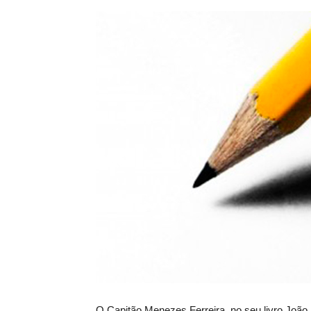
O Capitão Menezes Ferreira, no seu livro João