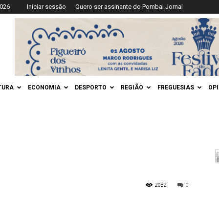
2026
Iniciar sessão
Quero ser assinante do Pombal Jornal
TURA
ECONOMIA
DESPORTO
REGIÃO
FREGUESIAS
OP
2032
0