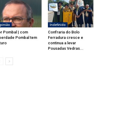
pinião
Indefinido
r Pombal | com
Confraria do Bolo
berdade Pombal tem
Ferradura cresce e
turo
continua a levar
Pousadas Vedras...