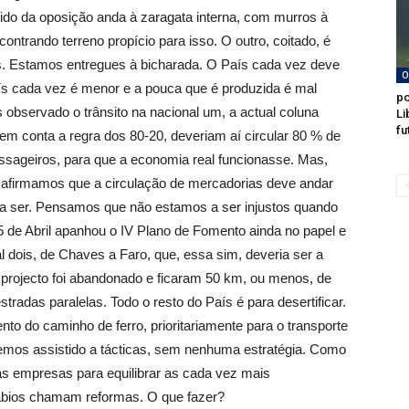
tido da oposição anda à zaragata interna, com murros à
contrando terreno propício para isso. O outro, coitado, é
tas. Estamos entregues à bicharada. O País cada vez deve
O
aís cada vez é menor e a pouca que é produzida é mal
po
observado o trânsito na nacional um, a actual coluna
Li
fu
 em conta a regra dos 80-20, deveriam aí circular 80 % de
assageiros, para que a economia real funcionasse. Mas,
 afirmamos que a circulação de mercadorias deve andar
ia ser. Pensamos que não estamos a ser injustos quando
 de Abril apanhou o IV Plano de Fomento ainda no papel e
l dois, de Chaves a Faro, que, essa sim, deveria ser a
 o projecto foi abandonado e ficaram 50 km, ou menos, de
estradas paralelas. Todo o resto do País é para desertificar.
 do caminho de ferro, prioritariamente para o transporte
mos assistido a tácticas, sem nenhuma estratégia. Como
 às empresas para equilibrar as cada vez mais
sábios chamam reformas. O que fazer?