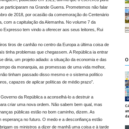
 que participaram na Grande Guerra. Prometemos não falar
mbro de 2018, por ocasião da comemoração do Centenário
rra, com a capitulação da Alemanha. No volume 7 da
o Expresso tem vindo a oferecer aos seus leitores, Rui
os tiros de canhão no centro da Europa a última coisa de
aís tinha problemas que chegassem. A República ia entrar
O
e diria, um projeto adiado: a situação da economia e das
 tempo da monarquia, as promessas de uma vida melhor,
não tinham passado disso mesmo e o sistema político
os, capazes de aplicar políticas de médio prazo”.
 Governo da República a aconselhá-lo a destruir a
O
para criar uma nova ordem. Não sabem bem qual, mas
CA
am
nanças públicas estão no bom caminho, dizem. As
da
 esperança no futuro. O medo e a desconfiança estão
obrigam os ministros a dizer de manhã uma coisa e à tarde