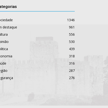
ategorias
ociedade
1346
m destaque
961
ltura
556
pinião
530
litica
439
conomia
318
aúde
316
egião
287
egurança
276