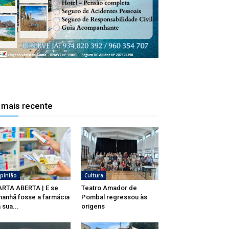
 mais recente
pinião
Cultura
RTA ABERTA | E se
Teatro Amador de
anhã fosse a farmácia
Pombal regressou às
 sua...
origens