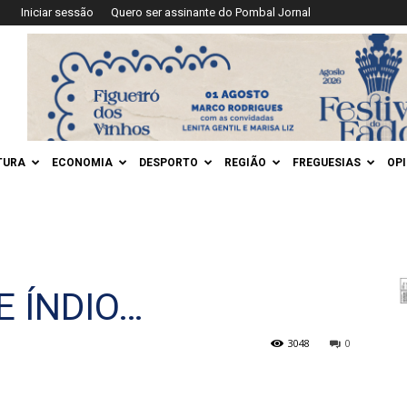
Iniciar sessão
Quero ser assinante do Pombal Jornal
TURA
ECONOMIA
DESPORTO
REGIÃO
FREGUESIAS
OP
E ÍNDIO…
3048
0