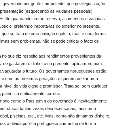
governado por gente competente, que privilegia a ação
epresentação (esquecendo as vaidades pessoais),
o. Estão guardando, como reserva, as imensas e variadas
solo, preferindo importá-las do exterior no presente,
r que se trata de uma posição egoísta, mas é uma forma
rimas sem problemas, não se pode criticar o facto de
 no que diz respeito aos rendimentos provenientes da
z de gastarem o dinheiro no presente, aplicam-no num
salvaguardar o futuro. Os governantes noruegueses estão
ís e com as próximas gerações e querem deixar uma
m nível de vida digno e promissor. Trata-se, sem qualquer
atriótica e eticamente correta.
odo como o País tem sido governado é inevitavelmente
a estruturas tantas vezes desnecessárias, tais como
tebol, piscinas, etc., etc. Mas, como não tínhamos dinheiro,
so, a dívida pública portuguesa aumentou de forma