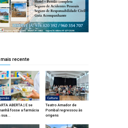
 mais recente
pinião
Cultura
RTA ABERTA | E se
Teatro Amador de
anhã fosse a farmácia
Pombal regressou às
 sua...
origens