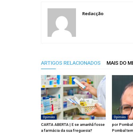
Redacção
ARTIGOS RELACIONADOS
MAIS DO 
Opinião
Opinião
CARTA ABERTA | E se amanhã fosse
por Pombal
a farmácia da sua freguesia?
Pombal tem