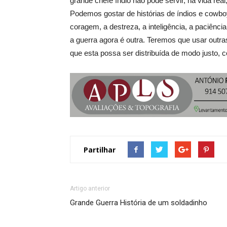
grande chefe índio não pode servir, na vida real
Podemos gostar de histórias de índios e cowboy
coragem, a destreza, a inteligência, a paciênci
a guerra agora é outra. Teremos que usar outras
que esta possa ser distribuída de modo justo
Partilhar
Artigo anterior
Grande Guerra História de um soldadinho