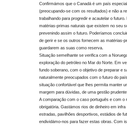
Confirmámos que o Canadá é um país especial, 
(preocupando-se com os resultados) e não a r
trabalhando para progredir e acautelar o futur
matérias-primas naturais que existem no seu sub
prevenindo assim o futuro. Poderíamos conclui
de gerir e se os outros fornecem as matérias-p
guardarem as suas como reserva.
Situação semelhante se verifica com a Noruega
exploração do petróleo no Mar do Norte. Em ve
fundo soberano, com o objetivo de preparar e 
naturalmente preocupados com o futuro do pa
situação confortável que lhes permita manter u
margem para dúvidas, de uma gestão prudente, p
A comparação com o caso português e com o m
obrigatória. Gastámos rios de dinheiro em infr
estradas, pavilhões desportivos, estádios de fu
endividámo-nos para fazer estas obras. Com is