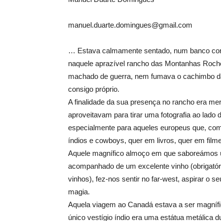
manuel.duarte.domingues@gmail.com
… Estava calmamente sentado, num banco corri
naquele aprazível rancho das Montanhas Rocho
machado de guerra, nem fumava o cachimbo da
consigo próprio.
A finalidade da sua presença no rancho era mer
aproveitavam para tirar uma fotografia ao lado 
especialmente para aqueles europeus que, como
índios e cowboys, quer em livros, quer em film
Aquele magnífico almoço em que saboreámos um e
acompanhado de um excelente vinho (obrigatór
vinhos), fez-nos sentir no far-west, aspirar o se
magia.
Aquela viagem ao Canadá estava a ser magnífica
único vestígio índio era uma estátua metálica 