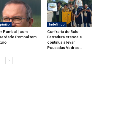
pinião
Indefinido
r Pombal | com
Confraria do Bolo
berdade Pombal tem
Ferradura cresce e
turo
continua a levar
Pousadas Vedras...