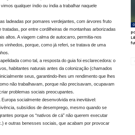
vimos qualquer índio ou índia a trabalhar naquele
as ladeadas por pomares verdejantes, com árvores fruto
O
tratadas, por entre cordilheiras de montanhas arborizadas
po
 altos. A viagem calma de autocarro, permitia-nos
Li
fu
s vinhedos, porque, como já referi, se tratava de uma
nhos.
apelidada como tal, a resposta do guia foi esclarecedora: o
os, habitantes naturais antes da colonização (chamados
m inicialmente seus, garantindo-lhes um rendimento que lhes
 como não trabalhavam, porque não precisavam, ocupavam
criar problemas sociais preocupantes.
Europa socialmente desenvolvida era inevitável:
vivência, subsídios de desemprego, mesmo quando se
grantes porque os “nativos de cá” não querem executar
etc.) e outras benesses sociais, que acabam por provocar