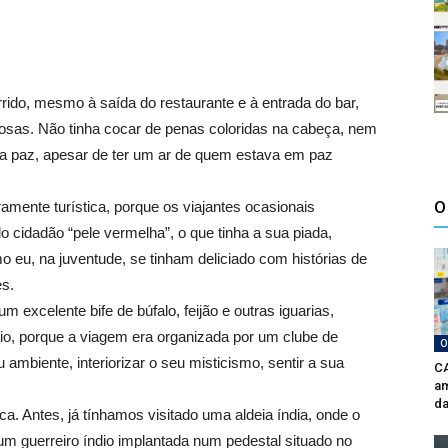
do, mesmo à saída do restaurante e à entrada do bar,
sas. Não tinha cocar de penas coloridas na cabeça, nem
 paz, apesar de ter um ar de quem estava em paz
O
amente turística, porque os viajantes ocasionais
do cidadão “pele vermelha”, o que tinha a sua piada,
 eu, na juventude, se tinham deliciado com histórias de
es.
xcelente bife de búfalo, feijão e outras iguarias,
io, porque a viagem era organizada por um clube de
O
u ambiente, interiorizar o seu misticismo, sentir a sua
CA
am
da
. Antes, já tínhamos visitado uma aldeia índia, onde o
dum guerreiro índio implantada num pedestal situado no