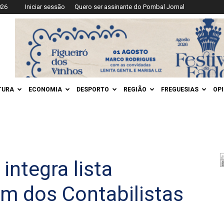
026
Iniciar sessão
Quero ser assinante do Pombal Jornal
TURA
ECONOMIA
DESPORTO
REGIÃO
FREGUESIAS
OP
integra lista
m dos Contabilistas