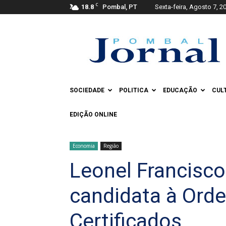
C
18.8
Pombal, PT
Sexta-feira, Agosto 7, 2
Pombal
Jornal
SOCIEDADE
POLITICA
EDUCAÇÃO
CUL
EDIÇÃO ONLINE
Economia
Região
Leonel Francisco 
candidata à Orde
Certificados