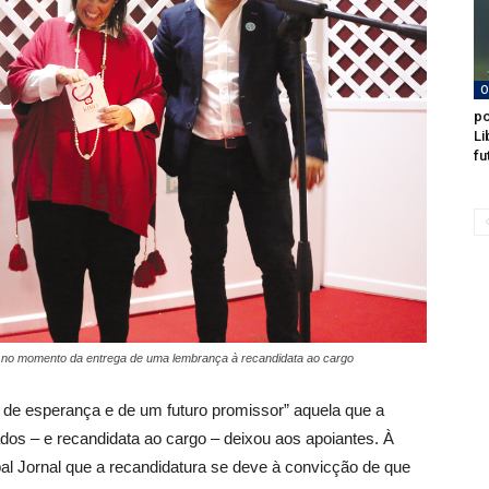
O
po
Li
fu
e no momento da entrega de uma lembrança à recandidata ao cargo
de esperança e de um futuro promissor” aquela que a
ados – e recandidata ao cargo – deixou aos apoiantes. À
l Jornal que a recandidatura se deve à convicção de que