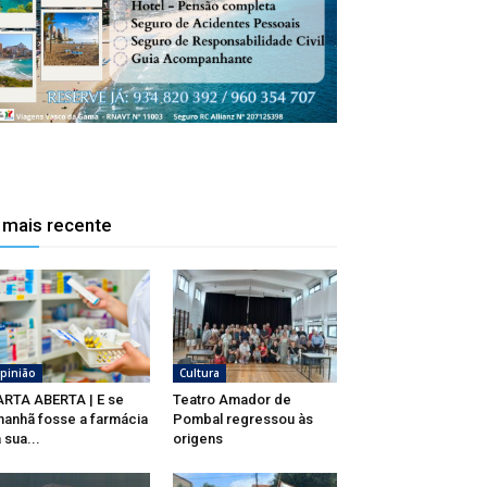
 mais recente
pinião
Cultura
RTA ABERTA | E se
Teatro Amador de
anhã fosse a farmácia
Pombal regressou às
 sua...
origens