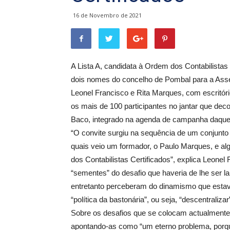
16 de Novembro de 2021
A Lista A, candidata à Ordem dos Contabilistas 
dois nomes do concelho de Pombal para a Assemb
Leonel Francisco e Rita Marques, com escritór
os mais de 100 participantes no jantar que de
Baco, integrado na agenda de campanha daquel
“O convite surgiu na sequência de um conjunt
quais veio um formador, o Paulo Marques, e al
dos Contabilistas Certificados”, explica Leonel
“sementes” do desafio que haveria de lhe ser l
entretanto perceberam do dinamismo que esta
“política da bastonária”, ou seja, “descentralizar
Sobre os desafios que se colocam actualmente 
apontando-as como “um eterno problema, porqu