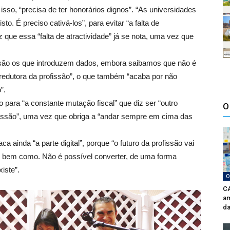
sso, “precisa de ter honorários dignos”. “As universidades
o. É preciso cativá-los”, para evitar “a falta de
z que essa “falta de atractividade” já se nota, uma vez que
as são os que introduzem dados, embora saibamos que não é
redutora da profissão”, o que também “acaba por não
”.
o para “a constante mutação fiscal” que diz ser “outro
O
ofissão”, uma vez que obriga a “andar sempre em cima das
 ainda “a parte digital”, porque “o futuro da profissão vai
o bem como. Não é possível converter, de uma forma
iste”.
O
CA
am
da