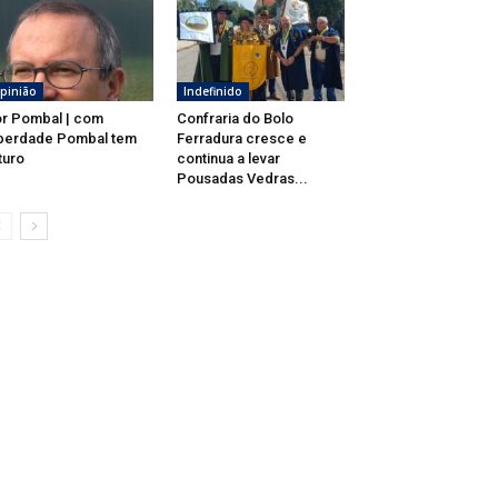
pinião
Indefinido
r Pombal | com
Confraria do Bolo
berdade Pombal tem
Ferradura cresce e
turo
continua a levar
Pousadas Vedras...