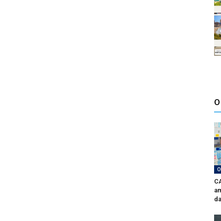
O
O
CA
am
da