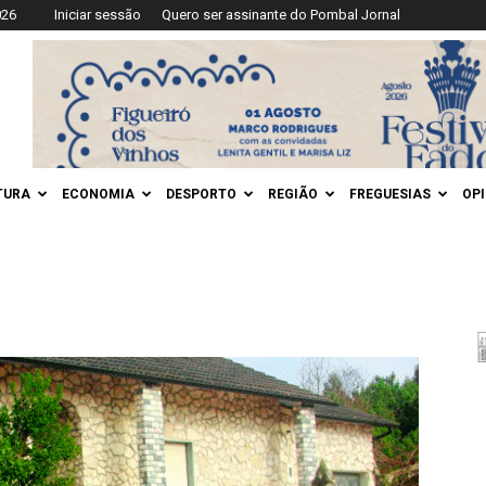
026
Iniciar sessão
Quero ser assinante do Pombal Jornal
TURA
ECONOMIA
DESPORTO
REGIÃO
FREGUESIAS
OP