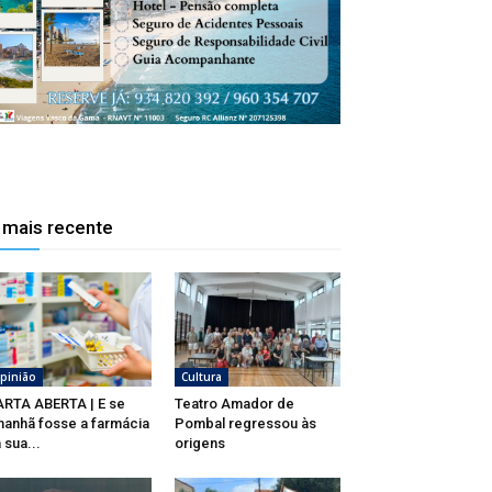
 mais recente
pinião
Cultura
RTA ABERTA | E se
Teatro Amador de
anhã fosse a farmácia
Pombal regressou às
 sua...
origens