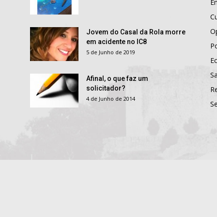
E
Cu
O
Jovem do Casal da Rola morre
em acidente no IC8
Po
5 de Junho de 2019
E
S
Afinal, o que faz um
solicitador?
R
4 de Junho de 2014
S