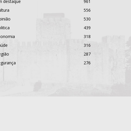
m destaque
961
ltura
556
pinião
530
litica
439
conomia
318
aúde
316
egião
287
egurança
276