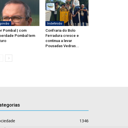
pinião
Indefinido
r Pombal | com
Confraria do Bolo
berdade Pombal tem
Ferradura cresce e
turo
continua a levar
Pousadas Vedras...
ategorias
ociedade
1346