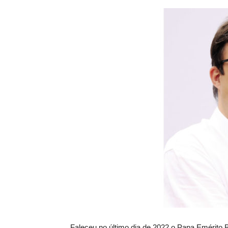
Faleceu no último dia de 2022 o Papa Emérito 