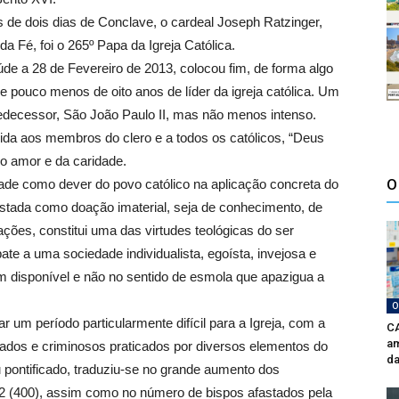
is de dois dias de Conclave, o cardeal Joseph Ratzinger,
a Fé, foi o 265º Papa da Igreja Católica.
úde a 28 de Fevereiro de 2013, colocou fim, de forma algo
e pouco menos de oito anos de líder da igreja católica. Um
edecessor, São João Paulo II, mas não menos intenso.
rigida aos membros do clero e a todos os católicos, “Deus
do amor e da caridade.
O
de como dever do povo católico na aplicação concreta do
stada como doação imaterial, seja de conhecimento, de
ções, constitui uma das virtudes teológicas do ser
e a uma sociedade individualista, egoísta, invejosa e
 disponível e não no sentido de esmola que apazigua a
O
r um período particularmente difícil para a Igreja, com a
CA
am
ados e criminosos praticados por diversos elementos do
da
eu pontificado, traduziu-se no grande aumento dos
 (400), assim como no número de bispos afastados pela