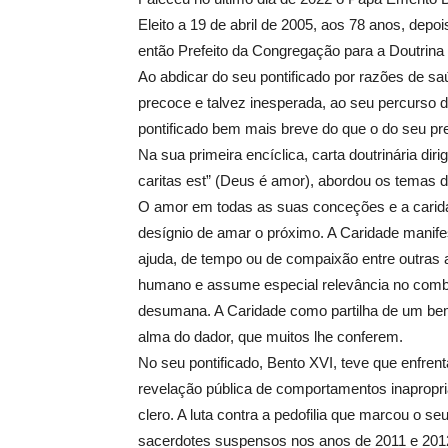
Eleito a 19 de abril de 2005, aos 78 anos, depo
então Prefeito da Congregação para a Doutrina d
Ao abdicar do seu pontificado por razões de sa
precoce e talvez inesperada, ao seu percurso d
pontificado bem mais breve do que o do seu pr
Na sua primeira encíclica, carta doutrinária di
caritas est” (Deus é amor), abordou os temas 
O amor em todas as suas conceções e a carida
desígnio de amar o próximo. A Caridade manife
ajuda, de tempo ou de compaixão entre outras a
humano e assume especial relevância no combat
desumana. A Caridade como partilha de um bem
alma do dador, que muitos lhe conferem.
No seu pontificado, Bento XVI, teve que enfrenta
revelação pública de comportamentos inapropri
clero. A luta contra a pedofilia que marcou o s
sacerdotes suspensos nos anos de 2011 e 2012