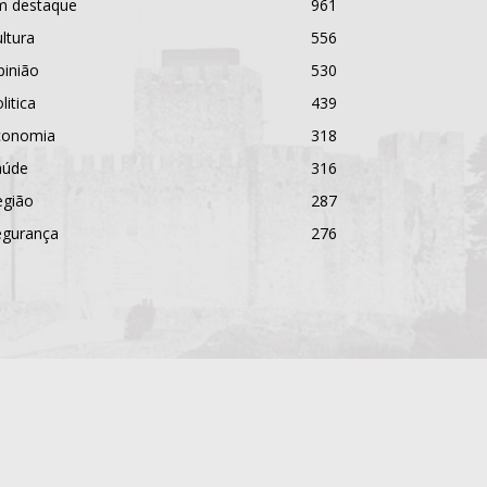
m destaque
961
ltura
556
pinião
530
litica
439
conomia
318
aúde
316
egião
287
egurança
276