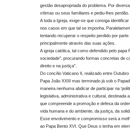
gestão desapropriada do problema. Por divers
vítimas ou seus familiares e pediu-lhes perdão.
A toda a Igreja, exige-se que consiga identifica
nos casos em que tal se imponha. Paralelamen
tentando recuperar o respeito perdido por part
principalmente através das suas ações.
A igreja católica, tal como defendido pelo pap
sociedade”, procurando formas concretas de co
direito e na justiça”.
Do concílio Vaticano II, realizado entre Outub
Papa João XXIII mas terminado já sob o Papado
maneira nenhuma abdicar de participar na ‘polit
legislativa, administrativa e cultural, destina
que compreende a promoção e defesa da ordem p
vida humana e do ambiente, da justiça, da solid
Esse envolvimento e compromisso será a mel
ao Papa Bento XVI. Que Deus o tenha em eter