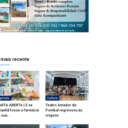
 mais recente
pinião
Cultura
RTA ABERTA | E se
Teatro Amador de
anhã fosse a farmácia
Pombal regressou às
 sua...
origens