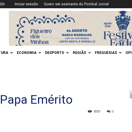
026
Iniciar sessão
Quero ser assinante do Pombal Jornal
TURA
ECONOMIA
DESPORTO
REGIÃO
FREGUESIAS
OP
 Papa Emérito
1051
0