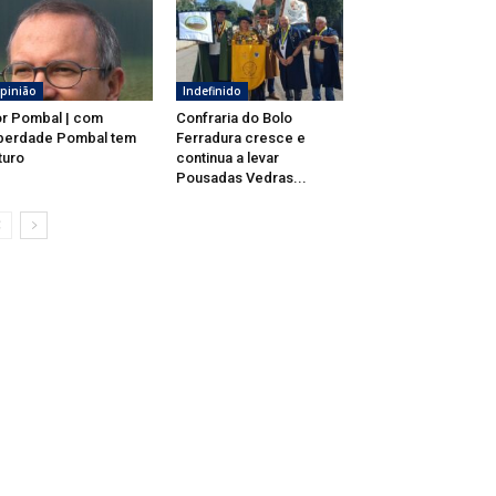
pinião
Indefinido
r Pombal | com
Confraria do Bolo
berdade Pombal tem
Ferradura cresce e
turo
continua a levar
Pousadas Vedras...