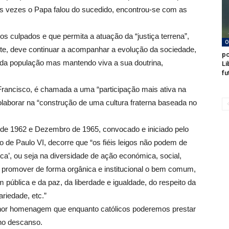
as vezes o Papa falou do sucedido, encontrou-se com as
r os culpados e que permita a atuação da “justiça terrena”,
O
te, deve continuar a acompanhar a evolução da sociedade,
po
e da população mas mantendo viva a sua doutrina,
Li
fu
a Francisco, é chamada a uma “participação mais ativa na
laborar na “construção de uma cultura fraterna baseada no
ro de 1962 e Dezembro de 1965, convocado e iniciado pelo
 de Paulo VI, decorre que “os fiéis leigos não podem de
ica’, ou seja na diversidade de ação económica, social,
da a promover de forma orgânica e institucional o bem comum,
ública e da paz, da liberdade e igualdade, do respeito da
ariedade, etc.”
hor homenagem que enquanto católicos poderemos prestar
no descanso.