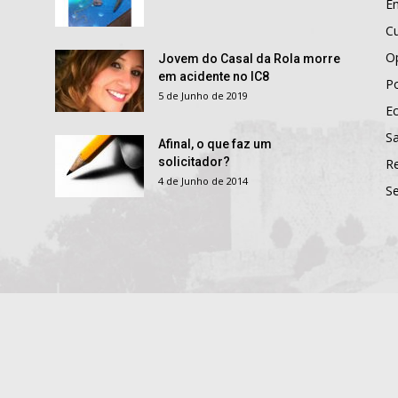
E
Cu
O
Jovem do Casal da Rola morre
em acidente no IC8
Po
5 de Junho de 2019
E
S
Afinal, o que faz um
solicitador?
R
4 de Junho de 2014
S