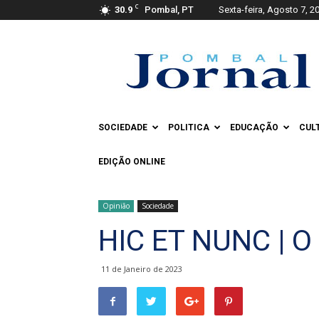
C
30.9
Pombal, PT
Sexta-feira, Agosto 7, 2
Pombal
Jornal
SOCIEDADE
POLITICA
EDUCAÇÃO
CUL
EDIÇÃO ONLINE
Opinião
Sociedade
HIC ET NUNC | O
11 de Janeiro de 2023