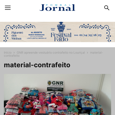
Início
GNR apreende vestuário contrafeito no Louriçal
material-
contrafeito
material-contrafeito