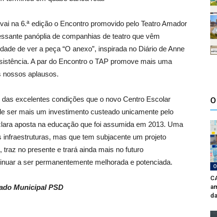
vai na 6.ª edição o Encontro promovido pelo Teatro Amador
essante panóplia de companhias de teatro que vêm
unidade de ver a peça “O anexo”, inspirada no Diário de Anne
ssistência. A par do Encontro o TAP promove mais uma
os nossos aplausos.
das excelentes condições que o novo Centro Escolar
O
 de ser mais um investimento custeado unicamente pelo
 clara aposta na educação que foi assumida em 2013. Uma
as infraestruturas, mas que tem subjacente um projeto
 traz no presente e trará ainda mais no futuro
tinuar a ser permanentemente melhorada e potenciada.
O
CA
ado Municipal PSD
am
da