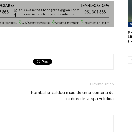
O
po
Li
fu
Próximo artigo
Pombal já validou mais de uma centena de
ninhos de vespa velutina