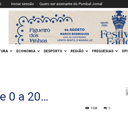
6
Iniciar sessão
Quero ser assinante do Pombal Jornal
TURA
ECONOMIA
DESPORTO
REGIÃO
FREGUESIAS
OP
e 0 a 20…
1658
0