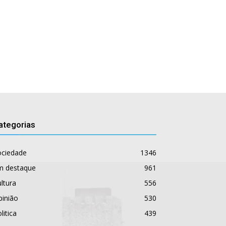
ategorias
ociedade
1346
m destaque
961
ltura
556
pinião
530
litica
439