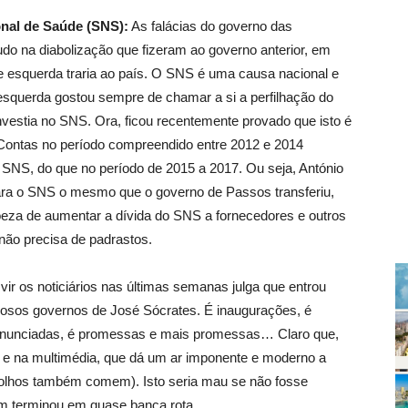
onal de Saúde (SNS):
As falácias do governo das
do na diabolização que fizeram ao governo anterior, em
 esquerda traria ao país. O SNS é uma causa nacional e
querda gostou sempre de chamar a si a perfilhação do
nvestia no SNS. Ora, ficou recentemente provado que isto é
Contas no período compreendido entre 2012 e 2014
 SNS, do que no período de 2015 a 2017. Ou seja, António
ara o SNS o mesmo que o governo de Passos transferiu,
oeza de aumentar a dívida do SNS a fornecedores e outros
ão precisa de padrastos.
r os noticiários nas últimas semanas julga que entrou
osos governos de José Sócrates. É inaugurações, é
 anunciadas, é promessas e mais promessas… Claro que,
 e na multimédia, que dá um ar imponente e moderno a
 olhos também comem). Isto seria mau se não fosse
im terminou em quase banca rota.