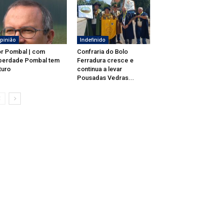
pinião
Indefinido
r Pombal | com
Confraria do Bolo
berdade Pombal tem
Ferradura cresce e
turo
continua a levar
Pousadas Vedras...