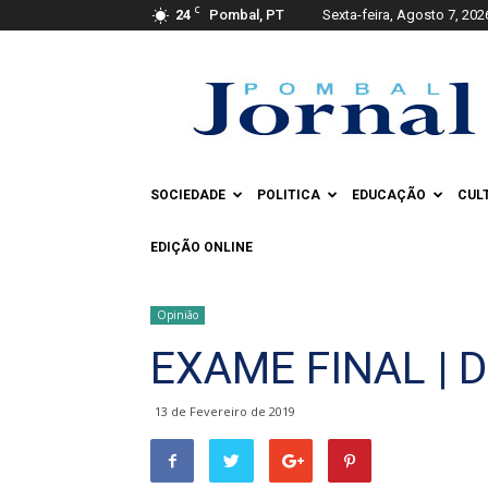
C
24
Pombal, PT
Sexta-feira, Agosto 7, 202
Pombal
Jornal
SOCIEDADE
POLITICA
EDUCAÇÃO
CUL
EDIÇÃO ONLINE
Opinião
EXAME FINAL | D
13 de Fevereiro de 2019