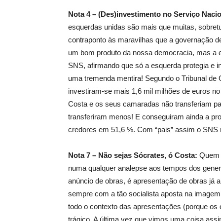
Nota 4 –
(Des)investimento no Serviço Naci
esquerdas unidas são mais que muitas, sobretu
contraponto às maravilhas que a governação de
um bom produto da nossa democracia, mas a es
SNS, afirmando que só a esquerda protegia e i
uma tremenda mentira! Segundo o Tribunal de 
investiram-se mais 1,6 mil milhões de euros no
Costa e os seus camaradas não transferiam p
transferiram menos! E conseguiram ainda a pr
credores em 51,6 %. Com “pais” assim o SNS n
Nota 7 –
Não sejas Sócrates, ó Costa:
Quem vi
numa qualquer analepse aos tempos dos gener
anúncio de obras, é apresentação de obras já
sempre com a tão socialista aposta na imagem
todo o contexto das apresentações (porque os
trágico. A última vez que vimos uma coisa ass