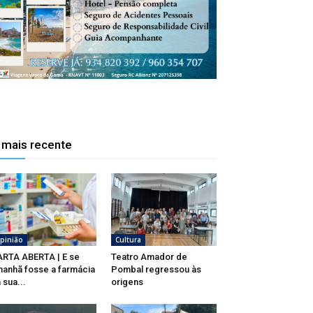
 mais recente
pinião
Cultura
RTA ABERTA | E se
Teatro Amador de
anhã fosse a farmácia
Pombal regressou às
 sua...
origens