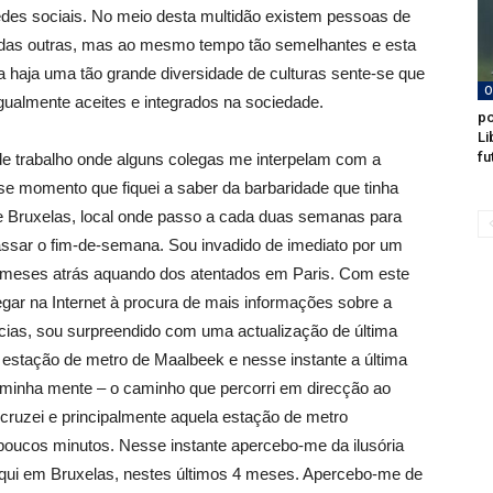
 redes sociais. No meio desta multidão existem pessoas de
s das outras, mas ao mesmo tempo tão semelhantes e esta
a haja uma tão grande diversidade de culturas sente-se que
O
igualmente aceites e integrados na sociedade.
po
Li
fu
 de trabalho onde alguns colegas me interpelam com a
se momento que fiquei a saber da barbaridade que tinha
e Bruxelas, local onde passo a cada duas semanas para
assar o fim-de-semana. Sou invadido de imediato por um
4 meses atrás aquando dos atentados em Paris. Com este
gar na Internet à procura de mais informações sobre a
ícias, sou surpreendido com uma actualização de última
estação de metro de Maalbeek e nesse instante a última
 minha mente – o caminho que percorri em direcção ao
ruzei e principalmente aquela estação de metro
poucos minutos. Nesse instante apercebo-me da ilusória
qui em Bruxelas, nestes últimos 4 meses. Apercebo-me de