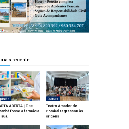
 mais recente
pinião
Cultura
RTA ABERTA | E se
Teatro Amador de
anhã fosse a farmácia
Pombal regressou às
 sua...
origens