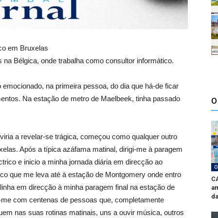
ico em Bruxelas
na Bélgica, onde trabalha como consultor informático.
mocionado, na primeira pessoa, do dia que há-de ficar
entos. Na estação de metro de Maelbeek, tinha passado
O
 viria a revelar-se trágica, começou como qualquer outro
uxelas. Após a típica azáfama matinal, dirigi-me à paragem
trico e inicio a minha jornada diária em direcção ao
O
trico que me leva até à estação de Montgomery onde entro
CA
 linha em direcção à minha paragem final na estação de
am
da
o-me com centenas de pessoas que, completamente
uem nas suas rotinas matinais, uns a ouvir música, outros