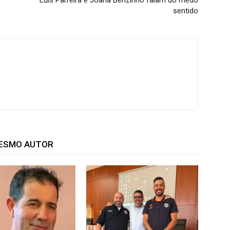
Luís Parreira e Joana Benzinho falam do medo
sentido
MESMO AUTOR