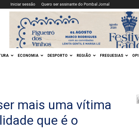
Iniciar sessão
Quero ser assinante do Pombal Jornal
TURA
ECONOMIA
DESPORTO
REGIÃO
FREGUESIAS
OP
 ser mais uma vítima
alidade que é o