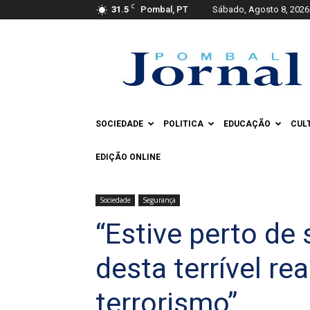
C
31.5
Pombal, PT
Sábado, Agosto 8, 2026
Pombal
Jornal
SOCIEDADE
POLITICA
EDUCAÇÃO
CUL
EDIÇÃO ONLINE
Sociedade
Segurança
“Estive perto de
desta terrível re
terrorismo”