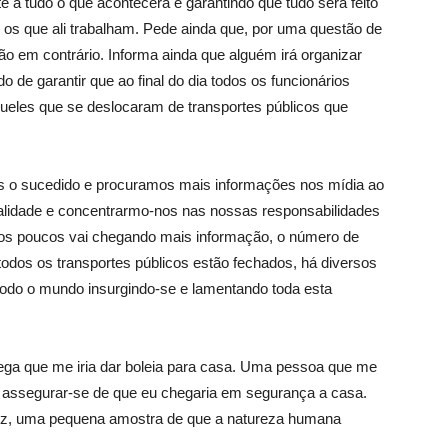
 a tudo o que acontecera e garantindo que tudo será feito
 os que ali trabalham. Pede ainda que, por uma questão de
ão em contrário. Informa ainda que alguém irá organizar
o de garantir que ao final do dia todos os funcionários
eles que se deslocaram de transportes públicos que
s o sucedido e procuramos mais informações nos mídia ao
lidade e concentrarmo-nos nas nossas responsabilidades
. Aos poucos vai chegando mais informação, o número de
odos os transportes públicos estão fechados, há diversos
todo o mundo insurgindo-se e lamentando toda esta
ega que me iria dar boleia para casa. Uma pessoa que me
a assegurar-se de que eu chegaria em segurança a casa.
 luz, uma pequena amostra de que a natureza humana