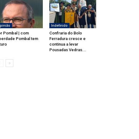
pinião
Indefinido
r Pombal | com
Confraria do Bolo
berdade Pombal tem
Ferradura cresce e
turo
continua a levar
Pousadas Vedras...