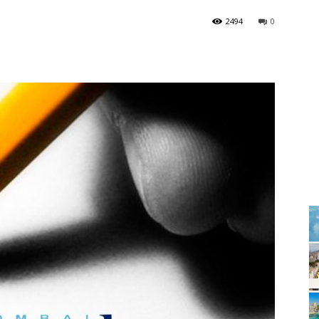
2494
0