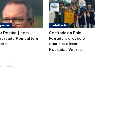
pinião
Indefinido
r Pombal | com
Confraria do Bolo
berdade Pombal tem
Ferradura cresce e
turo
continua a levar
Pousadas Vedras...