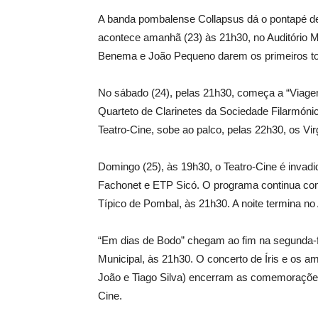
A banda pombalense Collapsus dá o pontapé de
acontece amanhã (23) às 21h30, no Auditório M
Benema e João Pequeno darem os primeiros toq
No sábado (24), pelas 21h30, começa a “Viag
Quarteto de Clarinetes da Sociedade Filarmónic
Teatro-Cine, sobe ao palco, pelas 22h30, os Vi
Domingo (25), às 19h30, o Teatro-Cine é invadi
Fachonet e ETP Sicó. O programa continua co
Típico de Pombal, às 21h30. A noite termina no
“Em dias de Bodo” chegam ao fim na segunda-f
Municipal, às 21h30. O concerto de Íris e os a
João e Tiago Silva) encerram as comemoraçõe
Cine.