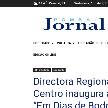
C
18.6
Pombal, PT
Sexta-feira, Agosto 7, 2
Pombal
Jornal
SOCIEDADE
POLITICA
EDUCAÇÃO
CUL
EDIÇÃO ONLINE
Em destaque
Sociedade
Directora Region
Centro inaugura
“Em Dias de Bod