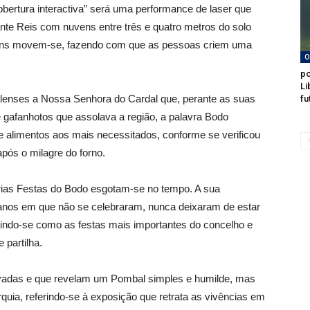
cobertura interactiva” será uma performance de laser que
nte Reis com nuvens entre três e quatro metros do solo
vens movem-se, fazendo com que as pessoas criem uma
O
po
Li
enses a Nossa Senhora do Cardal que, perante as suas
fu
de gafanhotos que assolava a região, a palavra Bodo
 de alimentos aos mais necessitados, conforme se verificou
pós o milagre do forno.
árias Festas do Bodo esgotam-se no tempo. A sua
anos em que não se celebraram, nunca deixaram de estar
indo-se como as festas mais importantes do concelho e
partilha.
vadas e que revelam um Pombal simples e humilde, mas
tarquia, referindo-se à exposição que retrata as vivências em