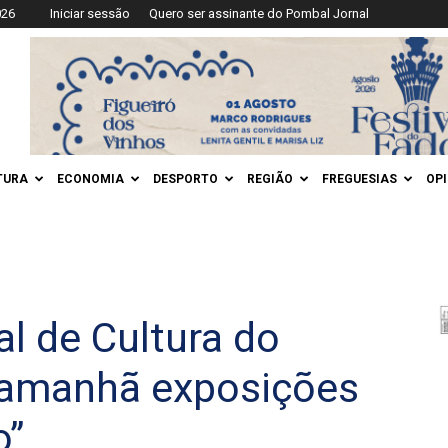
026
Iniciar sessão
Quero ser assinante do Pombal Jornal
TURA
ECONOMIA
DESPORTO
REGIÃO
FREGUESIAS
OP
al de Cultura do
 amanhã exposições
o”