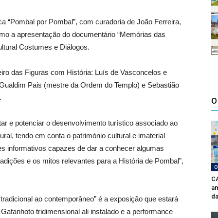
ca “Pombal por Pombal”, com curadoria de João Ferreira,
omo a apresentação do documentário “Memórias das
ltural Costumes e Diálogos.
iro das Figuras com História: Luís de Vasconcelos e
 Gualdim Pais (mestre da Ordem do Templo) e Sebastião
.
O
tar e potenciar o desenvolvimento turístico associado ao
ral, tendo em conta o património cultural e imaterial
es informativos capazes de dar a conhecer algumas
radições e os mitos relevantes para a História de Pombal”,
O
CA
am
da
tradicional ao contemporâneo” é a exposição que estará
Gafanhoto tridimensional ali instalado e a performance