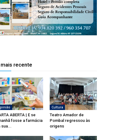
 mais recente
pinião
Cultura
RTA ABERTA | E se
Teatro Amador de
anhã fosse a farmácia
Pombal regressou às
 sua...
origens