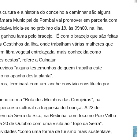
 cultura e a história do concelho a caminhar são alguns
Câmara Municipal de Pombal vai promover em parceria com
iativa inicia-se no próximo dia 19, às 09h00, na Ilha.
e ganhou fama pelo bracejo. “É com o bracejo que são feitas
s Cestinhos da Ilha, onde trabalham várias mulheres que
em fibra vegetal entrelaçada, mais conhecida como
s cestos”, refere a Culnatur.
uvidos “alguns testemunhos de quem trabalha este
o na apanha desta planta”.
os, terminará com um lanche convívio constituído por
unho com a “Rota dos Moinhos das Corujeiras”, na
percurso cultural na freguesia do Louriçal. A 22 de
gem da Serra do Sicó, na Redinha, com foco no Poio Velho
a 20 de Outubro com uma visita ao “Topo da Serra”.
tividades “como uma forma de turismo mais sustentável,