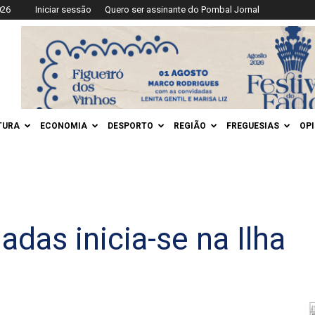
026
Iniciar sessão
Quero ser assinante do Pombal Jornal
TURA
ECONOMIA
DESPORTO
REGIÃO
FREGUESIAS
OP
das inicia-se na Ilha