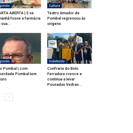
pinião
Cultura
RTA ABERTA | E se
Teatro Amador de
anhã fosse a farmácia
Pombal regressou às
 sua...
origens
pinião
Indefinido
r Pombal | com
Confraria do Bolo
berdade Pombal tem
Ferradura cresce e
turo
continua a levar
Pousadas Vedras...