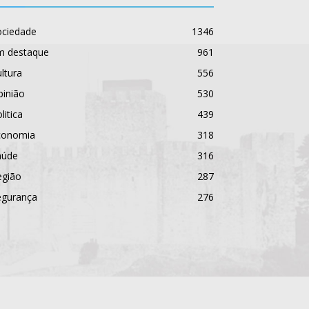
ociedade
1346
m destaque
961
ltura
556
pinião
530
litica
439
conomia
318
aúde
316
egião
287
egurança
276