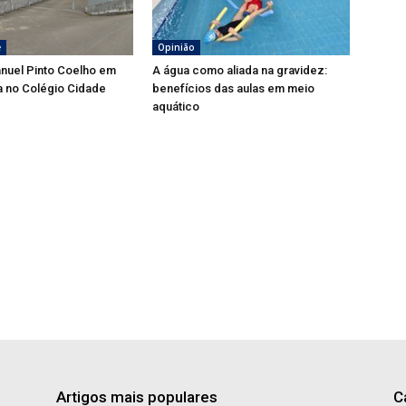
e
Opinião
nuel Pinto Coelho em
A água como aliada na gravidez:
a no Colégio Cidade
benefícios das aulas em meio
aquático
Artigos mais populares
C