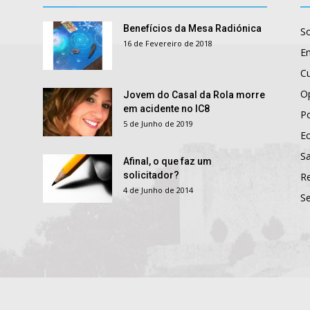
Benefícios da Mesa Radiónica
S
16 de Fevereiro de 2018
E
Cu
O
Jovem do Casal da Rola morre
em acidente no IC8
Po
5 de Junho de 2019
E
S
Afinal, o que faz um
solicitador?
R
4 de Junho de 2014
S