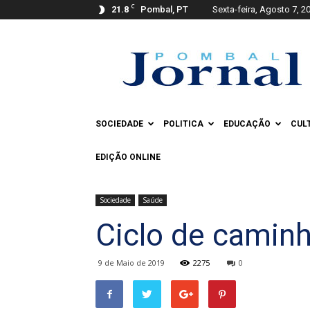
C
21.8
Pombal, PT
Sexta-feira, Agosto 7, 2
Pombal
Jornal
SOCIEDADE
POLITICA
EDUCAÇÃO
CUL
EDIÇÃO ONLINE
Sociedade
Saúde
Ciclo de caminha
9 de Maio de 2019
2275
0