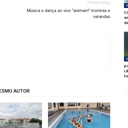
Próximo artigo
O
Música e dança ao vivo “animam” montras e
CA
varandas
am
da
O
po
Li
fu
MESMO AUTOR