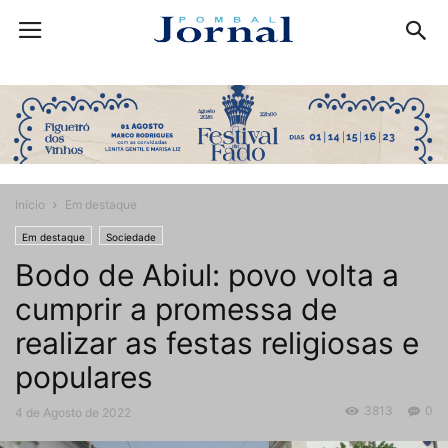
Início
Em destaque
Em destaque
Sociedade
Bodo de Abiul: povo volta a
cumprir a promessa de
realizar as festas religiosas e
populares
3813
0
4 de Agosto de 2022