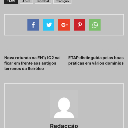
TAGS
Abiúl
Pombal
Tradição
Artigo anterior
Próximo artigo
Nova rotunda na EN1/ IC2 vai
ETAP distinguida pelas boas
ficar em frente aos antigos
práticas em vários domínios
terrenos da Beiróleo
Redacção