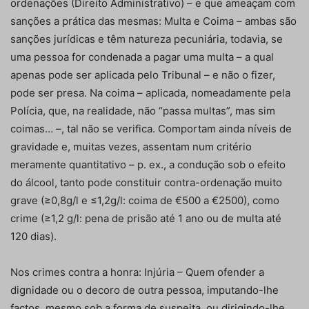
ordenações (Direito Administrativo) – e que ameaçam com
sanções a prática das mesmas: Multa e Coima – ambas são
sanções jurídicas e têm natureza pecuniária, todavia, se
uma pessoa for condenada a pagar uma multa – a qual
apenas pode ser aplicada pelo Tribunal – e não o fizer,
pode ser presa. Na coima – aplicada, nomeadamente pela
Polícia, que, na realidade, não “passa multas”, mas sim
coimas… –, tal não se verifica. Comportam ainda níveis de
gravidade e, muitas vezes, assentam num critério
meramente quantitativo – p. ex., a condução sob o efeito
do álcool, tanto pode constituir contra-ordenação muito
grave (≥0,8g/l e ≤1,2g/l: coima de €500 a €2500), como
crime (≥1,2 g/l: pena de prisão até 1 ano ou de multa até
120 dias).
Nos crimes contra a honra: Injúria – Quem ofender a
dignidade ou o decoro de outra pessoa, imputando-lhe
factos, mesmo sob a forma de suspeita, ou dirigindo-lhe