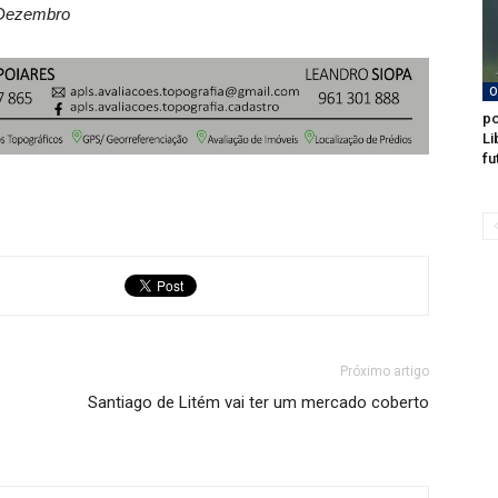
e Dezembro
O
po
Li
fu
Próximo artigo
Santiago de Litém vai ter um mercado coberto