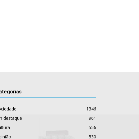
ategorias
ociedade
1346
m destaque
961
ltura
556
pinião
530