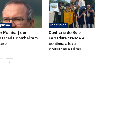
pinião
Indefinido
r Pombal | com
Confraria do Bolo
berdade Pombal tem
Ferradura cresce e
turo
continua a levar
Pousadas Vedras...