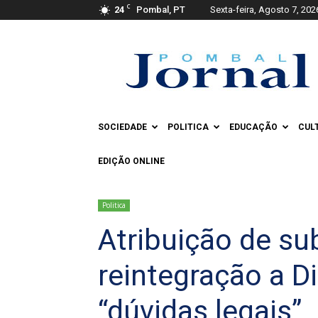
C
24
Pombal, PT
Sexta-feira, Agosto 7, 202
Pombal
Jornal
SOCIEDADE
POLITICA
EDUCAÇÃO
CUL
EDIÇÃO ONLINE
Politica
Atribuição de su
reintegração a D
“dúvidas legais”