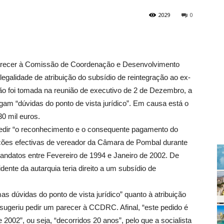
2029
0
arecer à Comissão de Coordenação e Desenvolvimento
galidade de atribuição do subsídio de reintegração ao ex-
ão foi tomada na reunião de executivo de 2 de Dezembro, a
egam “dúvidas do ponto de vista jurídico”. Em causa está o
0 mil euros.
edir “o reconhecimento e o consequente pagamento do
unções efectivas de vereador da Câmara de Pombal durante
datos entre Fevereiro de 1994 e Janeiro de 2002. De
ente da autarquia teria direito a um subsídio de
as dúvidas do ponto de vista jurídico” quanto à atribuição
 sugeriu pedir um parecer à CCDRC. Afinal, “este pedido é
2002”, ou seja, “decorridos 20 anos”, pelo que a socialista