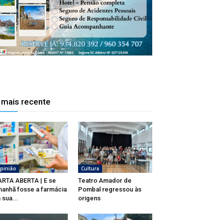
 mais recente
pinião
Cultura
RTA ABERTA | E se
Teatro Amador de
anhã fosse a farmácia
Pombal regressou às
 sua...
origens