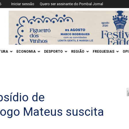
6
Iniciar sessão
Quero ser assinante do Pombal Jornal
TURA
ECONOMIA
DESPORTO
REGIÃO
FREGUESIAS
OP
bsídio de
iogo Mateus suscita