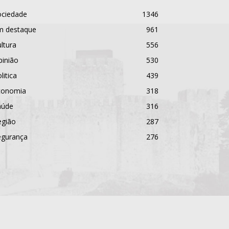
ociedade
1346
m destaque
961
ltura
556
pinião
530
litica
439
conomia
318
aúde
316
egião
287
egurança
276