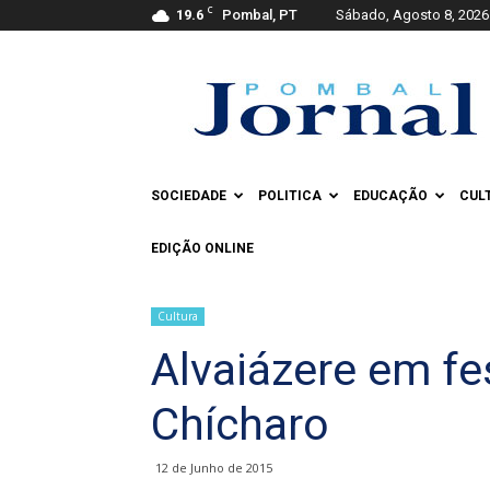
C
19.6
Pombal, PT
Sábado, Agosto 8, 2026
Pombal
Jornal
SOCIEDADE
POLITICA
EDUCAÇÃO
CUL
EDIÇÃO ONLINE
Cultura
Alvaiázere em fe
Chícharo
12 de Junho de 2015