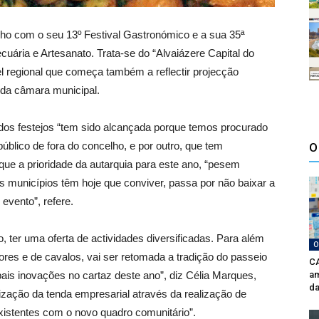
unho com o seu 13º Festival Gastronómico e a sua 35ª
Pecuária e Artesanato. Trata-se do “Alvaiázere Capital do
l regional que começa também a reflectir projecção
 da câmara municipal.
 dos festejos “tem sido alcançada porque temos procurado
úblico de fora do concelho, e por outro, que tem
O
que a prioridade da autarquia para este ano, “pesem
 municípios têm hoje que conviver, passa por não baixar a
evento”, refere.
o, ter uma oferta de actividades diversificadas. Para além
O
tores e de cavalos, vai ser retomada a tradição do passeio
CA
ipais inovações no cartaz deste ano”, diz Célia Marques,
am
da
ização da tenda empresarial através da realização de
istentes com o novo quadro comunitário”.