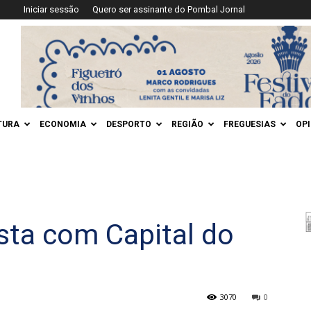
Iniciar sessão
Quero ser assinante do Pombal Jornal
TURA
ECONOMIA
DESPORTO
REGIÃO
FREGUESIAS
OP
sta com Capital do
3070
0