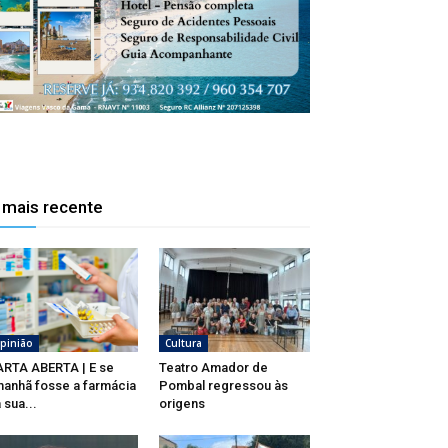
 mais recente
pinião
Cultura
RTA ABERTA | E se
Teatro Amador de
anhã fosse a farmácia
Pombal regressou às
 sua...
origens