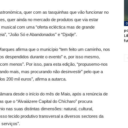
tronómica, quer com as tasquinhas que vão funcionar no
tes, quer ainda no mercado de produtos que via estar
O
 musical com uma “oferta ecléctica mas de grande
po
ia”, “João Só e Abandonados” e “Djodje”.
Li
fu
arques afirma que o município “tem feito um caminho, nos
sos despendidos durante o evento” e, por isso mesmo,
hor com menos”. Por isso, para esta edição, “propusemo-nos
tando mais, mas procurando não desinvestir” pelo que a
dos 200 mil euros”, afirma a autarca.
âmara desde o início do mês de Maio, após a renúncia de
s que o “Alvaiázere Capital do Chícharo” procura
io nas suas distintas dimensões: natural, cultural,
so tecido produtivo transversal a diversos sectores da
 serviços”.