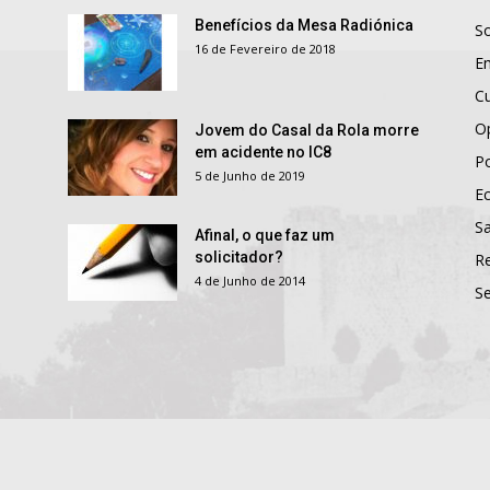
Benefícios da Mesa Radiónica
S
16 de Fevereiro de 2018
E
Cu
O
Jovem do Casal da Rola morre
em acidente no IC8
Po
5 de Junho de 2019
E
S
Afinal, o que faz um
solicitador?
R
4 de Junho de 2014
S