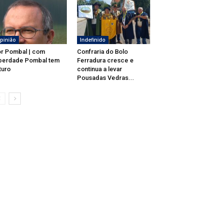
pinião
Indefinido
r Pombal | com
Confraria do Bolo
berdade Pombal tem
Ferradura cresce e
turo
continua a levar
Pousadas Vedras...